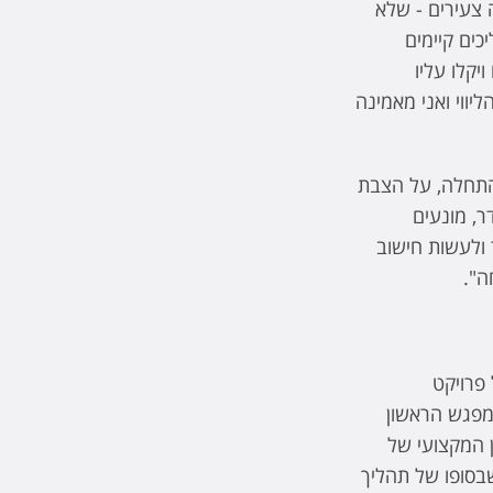
 צעירים - שלא
כים קיימים
יקלו עליו
בתקופת הליווי ואני מאמינה
התחלה, על הצבת
דר, מונעים
 ולעשות חישוב
ה".
Su לבין המטרות של פרויקט
המפגש הראשון
ן המקצועי של
שבסופו של תהליך