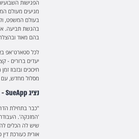
הפגישות השבועיות 
מגיעים מעולם המש
בעולם המשפט, ולהכ
בהם מאוד ובהצלח
לכל סטארט־אפ בא
יעדים ברורים - קצר
חיכוכים ובזבוז זמ
מסלול מחדש, עם כ
נציג SueApp - תום לביא
'המזנקה'. העבודה
שיש לה הכלים להבי
אורית כעורכת דין