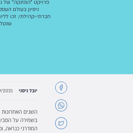
פרויקט "המזנקה" של ג
חברתי-קהילתי, זכו ללי
שנטלו
יובל ניסני
9/2021
השנים האחרונות מ
בשמירה על הסביבה
המודרני כנראה, ו