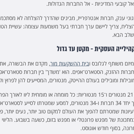
ל קובעי המדיניות - אל החברות הגדולות.
ארגוני ענק, חברות אנטרפרייז, מבינים שהדרך להצלחה לא מסתכמ
 להצליח, צריך ליישם ערך חברתי בעל משמעות עצומה: עשיית הט
שלב הבא.
הילייה העסקית - מקטן עד גדול
מיזם משותף לגלובס ו
בית ההשקעות מור
, מקדם את הבשורה, את
חברות ההזנק, הסטארט־אפים. הוא 'משדך' בין חברות סטארט־אפ
ובילות ומובילים בעולם ההייטק, מנטורים, המסייעים להן לפרוץ ול
בפרויקט השתתפו 21 מנטורים ו־15 מנטוריות: כל מומחה או מומחית ליוו 
אחד, וכך יצאו לדרך יחד 34 חברות ו-34 מנטורים, למסע שמטרתו לסייע
יונות שמטרתם להפוך את העולם למקום טוב יותר, נעים יותר, פש
ונה, בסוף חודש אוגוסט.