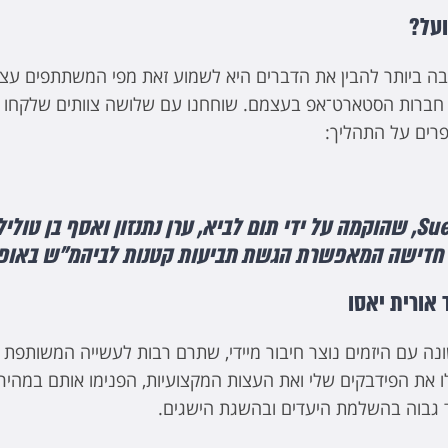
ועל?
ה ביותר להבין את הדברים היא לשמוע זאת מפי המשתתפים עצמ
י חברות הסטארט־אפ בעצמם. שוחחנו עם שלושה צוותים שלקחו 
פרים על התהליך:
ליווי חברת SueApp, שהוקמה על ידי תום לביא, ערן נתנזון ואסף בן טו
חדישה המאפשרת הגשת תביעות קטנות לביהמ"ש באופן ד
 אורית יאסו
ה עם היזמים נוצר חיבור מיידי, שתרם רבות לעשייה המשותפת
בלו את הפידבקים שלי ואת העצות המקצועיות, הפנימו אותם במהיר
 גבוה בהשלמת היעדים ובהשגת הישגים.