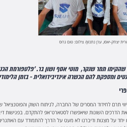
ורית יצחק-יאסו, ערן נתנזון/ צילום: טום גרוס
ליווי חברת HiLo שהקימו תמר שנקר, מוטי אסף ושון בר. ׳פלטפורמת ה
טים ומספקת להם הכשרה אינדיבידואלית - בזמן הלימודי
פרי
ווי תרם לחידוד המסרים של החברה, לניתוח השוק והפוטנציאל 
יאת הדרכים השונות שיאפשרו לסטארט־אפ להתקדם. בפגישות דיבר
יחד על מצגות ודיברנו לא מעט על הדרך להתמודד עם האתגרים