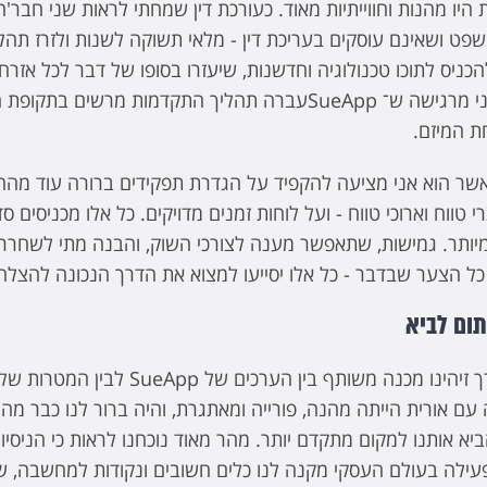
היו מהנות וחווייתיות מאוד. כעורכת דין שמחתי לראות שני חבר'ה
פט ושאינם עוסקים בעריכת דין - מלאי תשוקה לשנות ולזרז תהלי
ניס לתוכו טכנולוגיה וחדשנות, שיעזרו בסופו של דבר לכל אזרח ו
בהגשת תביעה. אני מרגישה ש־ SueAppעברה תהליך התקדמות מרשים 
ת המיזם.
שר הוא אני מציעה להקפיד על הגדרת תפקידים ברורה עוד מה
י טווח וארוכי טווח - ועל לוחות זמנים מדויקים. כל אלו מכניסים ס
ן מיותר. גמישות, שתאפשר מענה לצורכי השוק, והבנה מתי לשחרר
ל הצער שבדבר - כל אלו יסייעו למצוא את הדרך הנכונה להצלח
"כבר בתחילת הדרך זיהינו מכנה משותף בין הערכים של eApp
 עם אורית הייתה מהנה, פורייה ומאתגרת, והיה ברור לנו כבר מ
א אותנו למקום מתקדם יותר. מהר מאוד נוכחנו לראות כי הניסיו
 פעילה בעולם העסקי מקנה לנו כלים חשובים ונקודות למחשבה, 