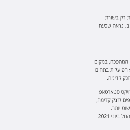
ת רק בשורת
וב. נראה שכעת
 המהפכה, במקום
 הפועלות בתחום
זנק קדימה.
לאורך הפרויקט סטארטאפ
 לסטארט־אפים לזנק קדימה,
וט יותר.
הפרויקט התנהל במתכונת של מפגש פרונטלי או מפגש בזום, כשעה בשבוע. הליווי החל ביוני 2021