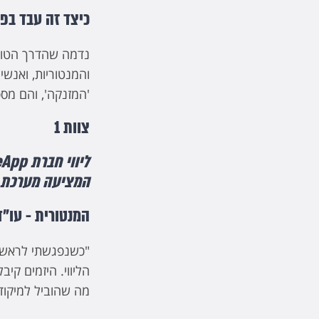
כיצד זה עבד בפ
נדמה שהדרך הטוב
והמנטוריות, ואנש
'המזנקה', והם מס
צוות 1
המציעה מערכת 
המנטורית - עו"ד
"כשנפגשתי לראשונ
הליווי. היזמים קי
מה שהוביל למיקוד