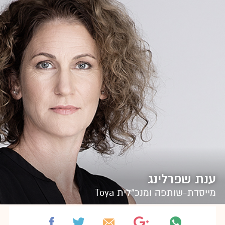
ענת שפרלינג
מייסדת-שותפה ומנכ”לית Toya