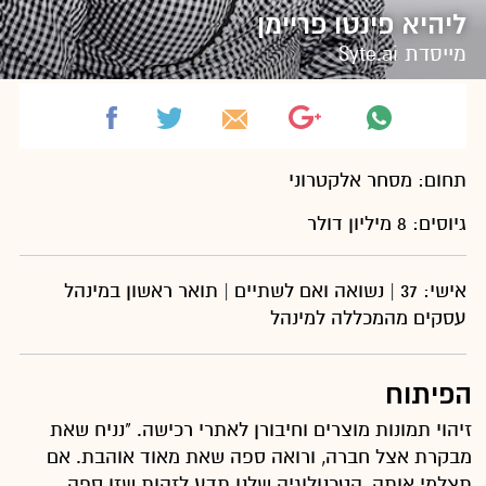
ליהיא פינטו פריימן
מייסדת Syte.ai
תחום: מסחר אלקטרוני
גיוסים: 8 מיליון דולר
אישי: 37 | נשואה ואם לשתיים | תואר ראשון במינהל
עסקים מהמכללה למינהל
הפיתוח
זיהוי תמונות מוצרים וחיבורן לאתרי רכישה. "נניח שאת
מבקרת אצל חברה, ורואה ספה שאת מאוד אוהבת. אם
תצלמי אותה, הטכנולוגיה שלנו תדע לזהות שזו ספה,