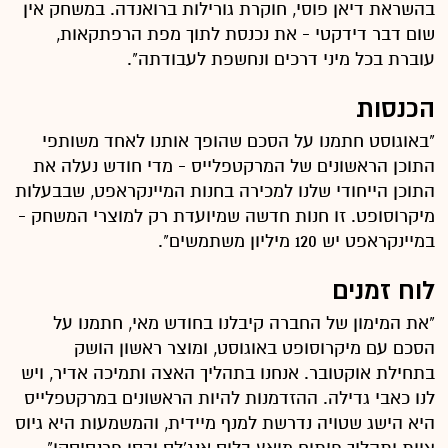
בהשראת דיאן פוסי, חוקרת גורילות ברואנדה. במשחק אין
שום דבר דידקטי - את נכנסת לתוך מפת הרפתקאות,
עוברת בכל מיני דרכים ונחשפת לעבודתה".
הכנסות
"באוגוסט חתמנו על הסכם שהופך אותנו לאחד משותפי
התוכן הראשונים של המרקטפלייס - מדי חודש נעלה את
התוכן הייחודי שלנו למכירה בחנות המיינקראפט, שבבעלות
מיקרוסופט. זו חנות חדשה שמיועדת רק למוצרי המשחק -
במיינקראפט יש 120 מיליון משתמשים".
לוח זמנים
"את המימון של החברה קיבלנו בחודש מאי, חתמנו על
הסכם עם מיקרוסופט באוגוסט, ומוצר ראשון הושק
בתחילת אוקטובר. אנחנו בתהליך האצה ותמיכה אדיר, ויש
לנו כאבי גדילה. ההזדמנות להיות הראשונים במרקטפלייס
היא הישג שטויה נדרשת למנף מיידית, והמשמעות היא גיוס
צוות ותהליך פיתוח מואץ בלוס אנג'לס ובסן פרנסיסקו".