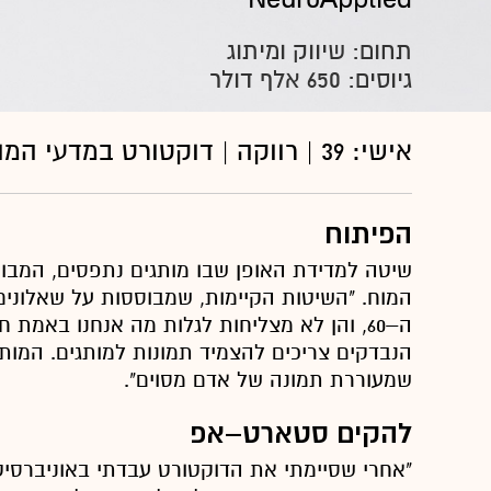
תחום: שיווק ומיתוג
גיוסים: 650 אלף דולר
אישי: 39 | רווקה | דוקטורט במדעי המוח מאוניברסיטת בר אילן
הפיתוח
שיטה למדידת האופן שבו מותגים נתפסים, המבוס
המוח. "השיטות הקיימות, שמבוססות על שאלונים 
ה–60, והן לא מצליחות לגלות מה אנחנו באמ
הנבדקים צריכים להצמיד תמונות למותגים. המות
שמעוררת תמונה של אדם מסוים".
להקים סטארט–אפ
"אחרי שסיימתי את הדוקטורט עבדתי באוניברסיטת