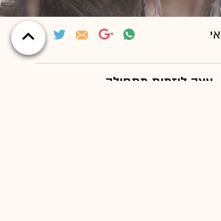
אי
עצה ליזמית מתחילה
"אם זה משהו שנמצא אצלך בבטן לך על זה,
אבל לא בצורה עיוורת. צריך לחקור, לבדוק,
לעשות טבלה של פלוסים ומינוסים. המינוסים
לא אומרים לוותר, אלא להבין אילו אתגרים
עומדים בפניך, וההכנה לכך מבטיחה שלא
יתפסו אותך בסיבוב. שווה לוותר על האגו, ולא
להתבייש להגיד ‘אוקיי מה שחשבתי נכון רק
ב–70%’, כי אז את ה–30% הנותרים אתה מתקן
בעצמך, ולא כי נתפסת ישן בשמירה".