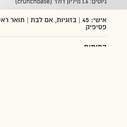
גיוסים: 1.6 מיליון דולר (crunchbase)
אישי: 45 | בזוגיות, אם לבת | תו
פסיפיק
הפיתוח
"האפליקציה ListenApp, שמאפשרת אבטחת מידע טלפונית".
להקים סטארט–אפ
"נכנסתי לחברה בשלב מוקדם מאוד של ההקמה, המנ
היה לפתח טכנולוגיה שתאפשר לך לשמור על פר
של הקו. כלומר, לנהל שיחה חכמה, פתוחה ובטו
שלנו.
"לא מעט אנשים ראו ברעיון משהו בלתי אפשרי, 
שאומרים לך שלמה שאתה רוצה לעשות אין היתכנו