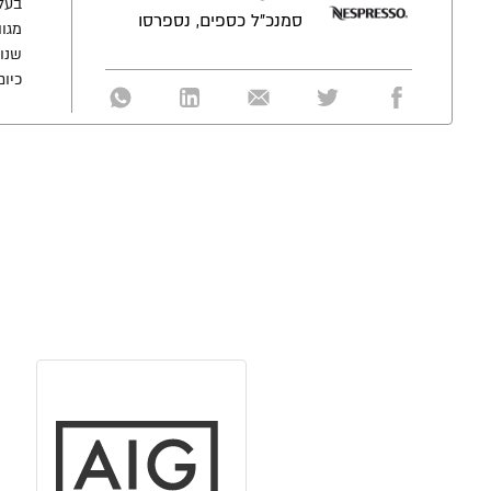
סמנכ"ל כספים, נספרסו
מגוו
שנו
כיום מכה