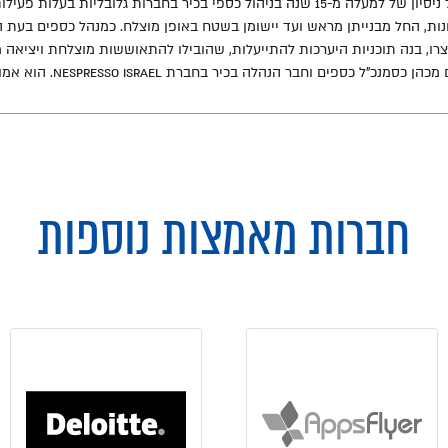
בעל ניסיון של למעלה מ-15 שנה בניהול כספי בכיר בחברות גלובליו
נות, החל מבנייתן מראש ועד יישומן בשטח באופן מוצלח. כמנהל כספים בעת 
צרו, בנה תוכניות היערכות להתייעלות, שהובילו להתאוששות מוצלחת ויציאה 
ן כסמנכ"ל כספים וחבר הנהלה בכיר בחברת Nespresso Israel. הוא אמון על ניהול אגף הכספים בחברה, הרכש ומחלקת ה-IT.
חברות מאמצות נוספות