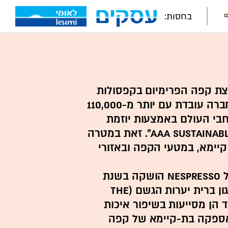
בחסות:
Ne הינה חלוצת קפה הפרימיום בקפסולות
וסמן האיכות של התחום. החברה עובדת עם יותר מ-110,000
 מדינות ברחבי העולם באמצעות יוזמת
הקיימות שלה - "AAA Sustainable Quality". זאת במטרה
יימא, במטעי הקפה ובאזורי
תוכנית הקיימות הייחודית של Nespresso הושקה בשנת
2003 בשיתוף פעולה עם ארגון ברית יערות הגשם (The
Rainforest ), ויחד הן מסייעות בשיפור איכות
 אספקה בת-קיימא של קפה