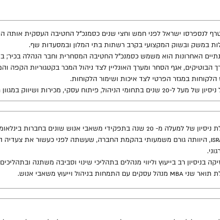
רף לנספרסו ישראל לפני חמש וחצי שנים כסמנכ"ל החטיבה העסקית אותה ה
לות במשק ובשוק המקצועי בקרב רשתות בתי המלון ובמסעדות שף.
 הבוטיקים, אגף הסחר ומערך האונליין לצד ניהול המכר בקטגוריות הקפה והמ
 הלקוחות במגזר הפרטי לצד איכות ושימור הלקוחות.
ל ל-20 שנים בתחומי הניהול, פיתוח עסקי, מכירות ושיווק במגוון חברות בארץ ובחו"ל.
וני.
קה בניסיון רב בייעוץ וליווי מנהלים בתהליכי שינוי וסביבה משתנה ובתהליכי
MBA מנהל עסקים עם התמחות בניהול וייעוץ משאבי אנוש.