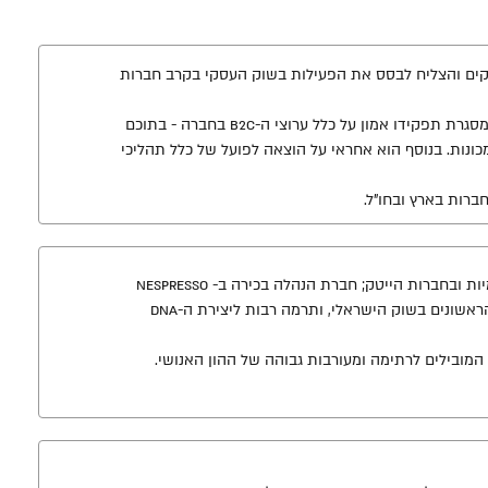
קים והצליח לבסס את הפעילות בשוק העסקי בקרב חברות
בשנתיים האחרונות הוא משמש כסמנכ"ל החטיבה המסחרית וחבר הנהלה בכיר; במסגרת תפקידו אמון על כלל ערוצי ה-B2C בחברה - בתוכם
כונות. בנוסף הוא אחראי על הוצאה לפועל של כלל תהליכי
בעלת ניסיון של למעלה מ- 20 שנה בתפקידי משאבי אנוש שונים בחברות בינלאומיות ובחברות הייטק; חברת הנהלה בכירה ב- Nespresso
Israel, היוותה גורם משמעותי בהקמת החברה, שעשתה לפני כעשור את צעדיה הראשונים בשוק הישראלי, ותרמה רבות ליצירת ה-DNA
ם המובילים לרתימה ומעורבות גבוהה של ההון האנושי.