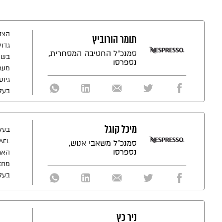
הצט
תומר הורוביץ
גדו
סמנכ"ל החטיבה המסחרית,
נספרסו
מערך
גיוס
בעל ניסיון של מע
מיכל קוגל
סמנכ"ל משאבי אנוש,
נספרסו
הארג
מחזי
בעלת תואר שני 
ניר כץ