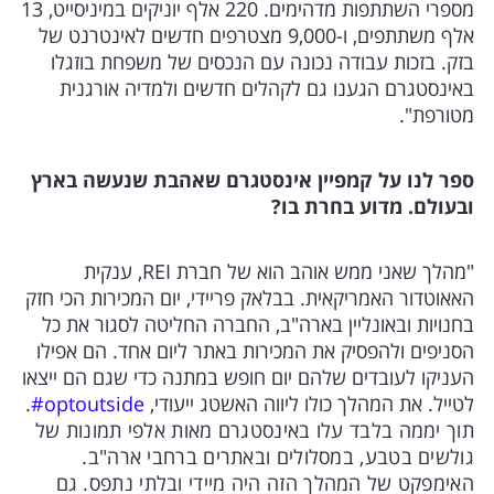
מספרי השתתפות מדהימים. 220 אלף יוניקים במיניסייט, 13
אלף משתתפים, ו-9,000 מצטרפים חדשים לאינטרנט של
בזק. בזכות עבודה נכונה עם הנכסים של משפחת בוזגלו
באינסטגרם הגענו גם לקהלים חדשים ולמדיה אורגנית
מטורפת".
ספר לנו על קמפיין אינסטגרם שאהבת שנעשה בארץ
ובעולם. מדוע בחרת בו?
"מהלך שאני ממש אוהב הוא של חברת REI, ענקית
האאוטדור האמריקאית. בבלאק פריידי, יום המכירות הכי חזק
בחנויות ובאונליין בארה"ב, החברה החליטה לסגור את כל
הסניפים ולהפסיק את המכירות באתר ליום אחד. הם אפילו
העניקו לעובדים שלהם יום חופש במתנה כדי שגם הם ייצאו
לטייל. את המהלך כולו ליווה האשטג ייעודי,
optoutside#
.
תוך יממה בלבד עלו באינסטגרם מאות אלפי תמונות של
גולשים בטבע, במסלולים ובאתרים ברחבי ארה"ב.
האימפקט של המהלך הזה היה מיידי ובלתי נתפס. גם