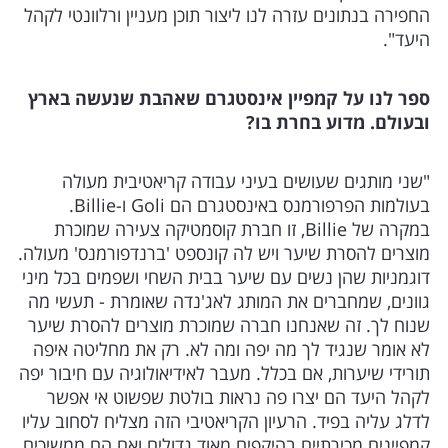
החפירה בנתונים עזרה לנו ליצור תוכן מעניין ורלוונטי לקהל
היעד".
ספר לנו על קמפיין אינסטגרם שאהבת שנעשה בארץ
ובעולם. מדוע בחרת בו?
"שני מותגים שעושים בעיני עבודה קריאטיבית מעולה
בעולמות הפרפורמנס באינסטגרם הם Goli ו-Billie.
במקרה של Billie, זו חברת קוסמטיקה צעירה שמוכרת
מוצרים להסרת שיער ויש לה קונספט 'ברנדפורמנס' מעולה.
דוגמניות שהן נשים עם שיער בבית השחי ושפמים בכל מיני
גוונים, שמחברים את המותג לאג'נדה שאומרת - תעשי מה
שנוח לך. זה שאנחנו חברה שמוכרת מוצרים להסרת שיער
לא אומר שנגיד לך מה יפה ומה לא. רק את מחליטה איפה
תורידי שיערות, אם בכלל. מעבר לאידיאולוגיה עם חיבור יפה
לקהל היעד הם יצרו פה נראות בולטת שפשוט אי אפשר
לדלג עליה בפיד. הרעיון הקריאטיבי הזה מצליח לסחוב עליו
קמפיינים מכירתיים בהיקפים מאוד גדולים ואם הם ממשיכים