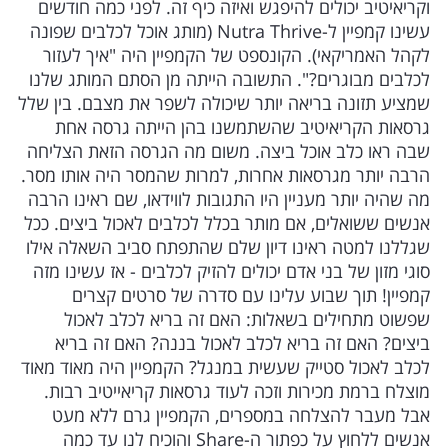
וקריאיטיב יכולים להיפגש ואיזה כיף זה. לפני כמה חודשים
עשינו קמפיין ל-Nutra Thrive (מותג אוכל לכלבים שפונה
לקהל האמריקאי). הקונספט של הקמפיין היה "איך לעזור
לכלבים מבוגרים?". התשובה הייתה מן הסתם המותג שלנו
שמציע תזונה בריאה יותר שיכולה לשפר את מצבם. בין שלל
גרסאות הקריאיטיב שהשתמשנו בהן הייתה גרסה אחת
שבה ראו כלב אוכל ביצה. משום מה הגרסה הזאת הצליחה
הרבה יותר מגרסאות אחרות, למרות שהמסר היה אותו מסר.
מה שהיה יותר מעניין היו התגובות לווידאו, שם ראינו הרבה
אנשים ששואלים, אם מותר בכלל לכלבים לאכול ביצים. ככל
שגללנו למטה ראינו דיון שלם שהתפתח סביב השאלה אילו
סוגי מזון של בני אדם יכולים להזיק לכלבים - אז עשינו מזה
קמפיין! תוך שבוע עלינו עם סדרה של סרטים קצרים
שפשוט מתחילים בשאלות: האם זה בריא לכלב לאכול
ביצים? האם זה בריא לכלב לאכול בננה? האם זה בריא
לכלב לאכול סטייק שעשית במנגל? הקמפיין היה מאוד מאוד
מוצלח ברמת מכירות וזכה לעוד גרסאות קריאייטיב רבות.
אבל מעבר להצלחה במספרים, הקמפיין גרם ללא מעט
אנשים ללחוץ על כפתור ה-Share והוכיח לנו עד כמה