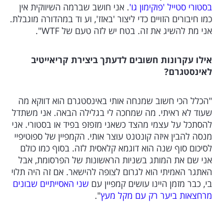
בסטורי סטייל 'פוקימון גו'
. אני חושב שברמה השיווקית אין
כמו חיבורים הזויים כדי ליצור 'באזז', וע וד במהדורה מוגבלת.
אני מת להשיג את זה. בטח יש לזה טעם של WTF".
אילו עקרונות חשובים לדעתך ביצירת קריאייטיב
לאינסטגרם?
"הכלל הכי חשוב שמנחה אותי באינסטגרם הוא דווקא מה
שעוד לא ראיתי. מה שמחכה לי בגלילה הבאה. אני משתדל
להסתכל על עצמי מהצד כשאני מזפזפ בפיד או בסטורי. אני
מנסה להבין איזה קונטנט עוצר אותי. הקמפיין של ספוטיפיי
לסיכום סוף שנה הוא דוגמא קלאסית לזה. בסוף כמו כולם
אני שם את המותג בשניות הראשונות של הפרסומת, אבל
האתגר האמיתי הוא לגרום לצופה להישאר. אם זה היה תלוי
בי, כבר מזמן היינו עושים קמפיין עם
שני האסייתיים שבונים
מרחצאות ביער רק עם מקל מעץ
".