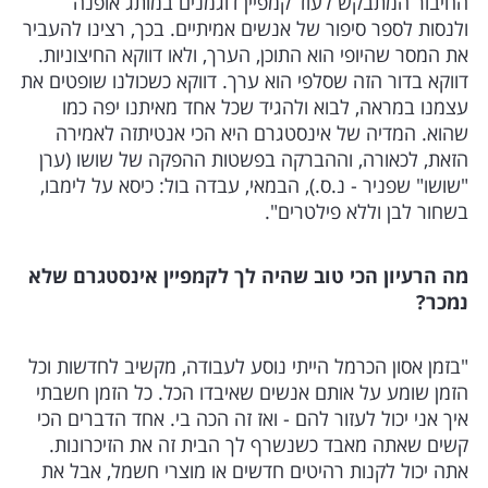
החיבור המתבקש לעוד קמפיין דוגמנים במותג אופנה
ולנסות לספר סיפור של אנשים אמיתיים. בכך, רצינו להעביר
את המסר שהיופי הוא התוכן, הערך, ולאו דווקא החיצוניות.
דווקא בדור הזה שסלפי הוא ערך. דווקא כשכולנו שופטים את
עצמנו במראה, לבוא ולהגיד שכל אחד מאיתנו יפה כמו
שהוא. המדיה של אינסטגרם היא הכי אנטיתזה לאמירה
הזאת, לכאורה, וההברקה בפשטות ההפקה של שושו (ערן
"שושו" שפניר - נ.ס.), הבמאי, עבדה בול: כיסא על לימבו,
בשחור לבן וללא פילטרים".
מה הרעיון הכי טוב שהיה לך לקמפיין אינסטגרם שלא
נמכר?
"בזמן אסון הכרמל הייתי נוסע לעבודה, מקשיב לחדשות וכל
הזמן שומע על אותם אנשים שאיבדו הכל. כל הזמן חשבתי
איך אני יכול לעזור להם - ואז זה הכה בי. אחד הדברים הכי
קשים שאתה מאבד כשנשרף לך הבית זה את הזיכרונות.
אתה יכול לקנות רהיטים חדשים או מוצרי חשמל, אבל את