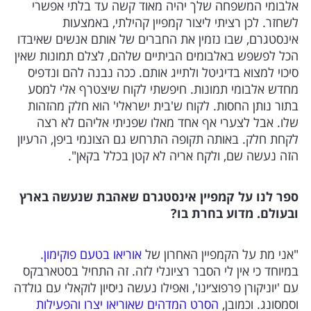
אלבומי המשפחה שלך יהיה מאוד קשה עד בלתי אפשרי
לשחזר. לכן רציתי ליצור קמפיין קהילתי, באמצעות
אינסטגרם, שבו נזמין את החברים של אותם אנשים שאיבדו
הכל לפשפש באלבומים הביתיים שלהם, לצלם תמונות שאין
סיכוי למצוא בדיגיטל ולתייג אותם. ככה נבנה להם ונדפיס
מחדש אלבומי תמונות. חיפשתי לקוח שיצטרף אלי למסע
בתור נותן החסות. לקוח ש'בית ישראלי' הוא חלק מהזהות
שלו. אבל לצערי אף אחד מאלו שפניתי אליהם לא רצה
לקחת חלק. באותה תקופה התרחש גם הצונמי ביפן, הרעיון
הזה נעשה שם, ולקח אריה לא קטן בכלל בקאן".
ספר לנו על קמפיין אינסטגרם שאהבת שנעשה בארץ
ובעולם. מדוע בחרת בו?
"אני מת על הקמפיין האחרון של
אוריאו בטעם פוקימון
.
במיוחד כי אין לי הסבר רציונלי לזה. זה התחיל בסטארבקס
עם 'יוניקורן פרפוצ׳ינו', ואפילו נעשה ניסיון לוקאלי עם גולדה
וסמסונג. וכמובן,
הסרט המדהים שאוריאו יצרו והפעילות