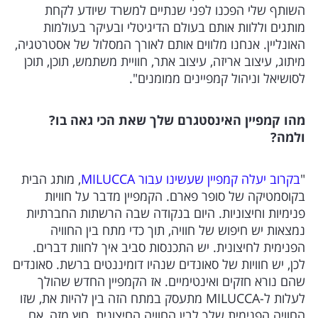
השותף שלי הפכנו לפני שנתיים למשרד שיודע לקחת
מותגים וללוות אותם בעולם הדיגיטלי ובעיקר בעולמות
האונליין. אנחנו מלווים אותם לאורך המסלול של אסטרטגיה,
מיתוג, עיצוב אריזה, עיצוב אתר, חוויית משתמש, תוכן, תוכן
לסושיאל וניהול קמפיינים ממומנים".
מהו קמפיין האינסטגרם שלך שאת הכי גאה בו?
ולמה?
"
בקרוב יעלה קמפיין שעשינו עבור MILUCCA
, מותג הבית
בקוסמטיקה של סופר פארם. הקמפיין מדבר על חוויות
פנימיות וחיצוניות. היום בנקודה שבה הרשתות החברתיות
נמצאות יש חיפוש של חוויה, תוך כדי מתח בין החוויה
הפנימית לחיצונית. יש התכנסות סביב איך לחוות דברים.
לכן, יש חוויות של סאונדים שנהיו דומיננטים ברשת. סאונדים
שהם נורא חזקים ואינטימיים. אז הקמפיין החדש שהולך
לעלות ל-MILUCCA מתעסק במתח הזה בין להיות את, שזו
החוויה הפנימית שלך לבין החוויה החיצונית. חוץ מזה, אם