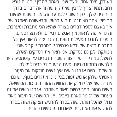
מעודכן, מצד אחד, ומצד שני, באמת להבין שהטווח נורא
רחב. תמיד צריך להבין שאתה עושה ורואה דברים בדרך
הייחודית שלך. לכן חשוב ללכת עם זה. אני חושבת שהיום
החיפוש אחר האותנטיות הוא בראש והראשונה האתגר של
איך בעצם לספר דברים בצורה שהיא הכי מחברת ומערבת.
זה נורא יפה לראות איך אנשים רגילים, ולא מפורסמים,
הופכים למרכז הפעילות הזאת. זה גם יפה לראות איך כל
התרבות הזאת של 'ללא פגמים' שמספרת שקר פשוט
מנותקת ולכן גם נסדקת. אני רואה את הסדקים האלה,
למשל, במודל היופי והצורה שבה מדברים על קוסמטיקה או
הלבשה תחתונה כיום. פעם הראו מודל כביכול 'שלם
ומושלם'. היום אנחנו רואים איך נשים חולקות את העור
האמיתי שלהן או משתפות בכל מיני אתגרים בגוף. יש גם
את הנושא של לחלוק את החוויה ההורית. בזכות הסושיאל,
השיח ההורי הפך להיות מאוד משוחרר. אנחנו רואים את זה
בעמוד של 'סופר פארם בייביס'. יש תחושה של חיבור מאוד
גדול, שהכל מותר, שזה בסדר להרגיש מצוקה ושזה בסדר
להרגיש את האתגרים שאנחנו מרגישים כהורים".