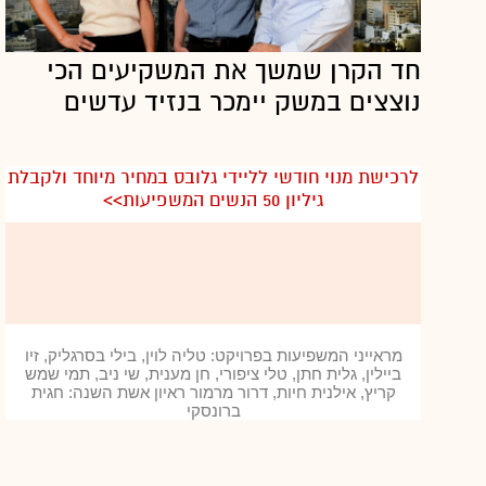
שיבוש עצמי, ברור שמישהו אחר יעשה לנו את זה.
הרי בסופו של יום, הבנקאות לא חסינה יותר
חד הקרן שמשך את המשקיעים הכי
מתעשיות אחרות, ולכן אתה צריך להיות בשיא
נוצצים במשק יימכר בנזיד עדשים
החדשנות, לעשות את הדבר הכי נכון והכי עדכני.
"המודל שיש היום בבנקאות נבנה לפני מאות
לרכישת מנוי חודשי לליידי גלובס במחיר מיוחד ולקבלת
שנים, כשברור שנדרש לעדכן אותו ולייצר מודל
גיליון 50 הנשים המשפיעות>>
אחר לגמרי, לתת חוויה של בנקאות שונה לבני
ה-30-20. זה ממשק, שכאמור, מזכיר יותר ווטסאפ
או פייסבוק מאשר בנק.
"כשהודיעו לי שpepper- עלה לאוויר, הכרטיס
הראשון עבר והיה תשלום בבית קפה, זה היה רגע
מראייני המשפיעות בפרויקט: טליה לוין, בילי בסרגליק, זיו
ביילין, גלית חתן, טלי ציפורי, חן מענית, שי ניב, תמי שמש
מרגש".
קריץ, אילנית חיות, דרור מרמור ראיון אשת השנה: חגית
ברונסקי
את עצמך כבר התנסית באפליקציה?
"בשלב זה יש רק חמישה עובדים ב-pepper