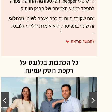
הדיגיטלי pepper. הפלטפורמה החדשה צפויה
לתפקד כמנוע הצמיחה של הבנק הוותיק.
"מה שקורה היום זה כבר מעבר לשינוי טכנולוגי,
זה שינוי בתפיסה", היא אומרת ל'ליידי גלובס',
"הרי כבר היום, הלקוחות המסורתיים משתמשים
בערוצים הדיגיטליים. השינוי הוא שעכשיו אנחנו
מאפשרים להם לצרוך ולנהל את הבנקאות
באותה הדרך שהם מתנהלים בפייסבוק, בווטסאפ
כל הכתבות בגלובס על
או בווייז".
רקפת רוסק עמינח
האם זה לא סוג של תחרות נגד עצמך, כלומר
נגד הסניפים הפיזיים?
"זה סוג של סלף דיסרפשן, שיבוש עצמי.
בתעשיות כמו הבנקאות, שבהן כבר הבשילו כל
התנאים לאפשר שינוי משמעותי, אם לא נעשה