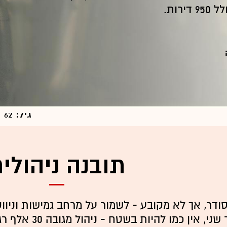
רות.
פרט
גיל:
62
סטטוס:
השכלה:
תובנה ניהולי
אילן. רו
ודר, אך לא מקובע - לשמור על מרחב גמישות וניו
 כמו להיות בשטח - ניהול מגובה 30 אלף רגל יכול להוביל לקבלת החלטות שגויה