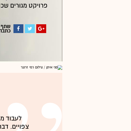
פרויקט מגורים שכולל 950 די
שתף
כתבה
לעבוד מס
צפויים. דבר שני, אין