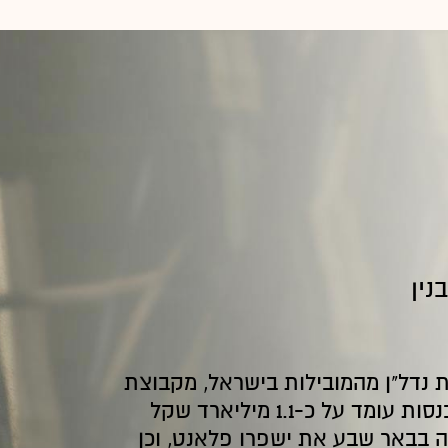
נין
נדל"ן מהמובילות בישראל, מקבוצת
אי.די.בי. היקף ההכנסות עומד על כ-1.1 מיליארד שקל
 בבאר שבע את ישפרו פלאנט, וכן