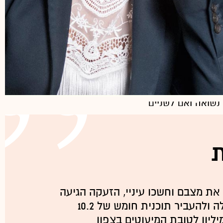
ים כלליים
נשואה ואם לשניים
תארים ראשונים בהיסטוריה של המזרח התיכון
יה ותואר שני בפילוסופיה מאוניברסיטת בן גוריון,
ת
שון במשפטים מהקריה האקדמית אונו ותואר שני
 מאוניברסיטת בר אילן
את מצבם וחשכו עיניי, הזעקה הגיעה
לליבי, ואותי זה שכנע. לשמחתי הצלחתי לשכנע את הממשלה ולהעביר תוכנית חומש של 10.2