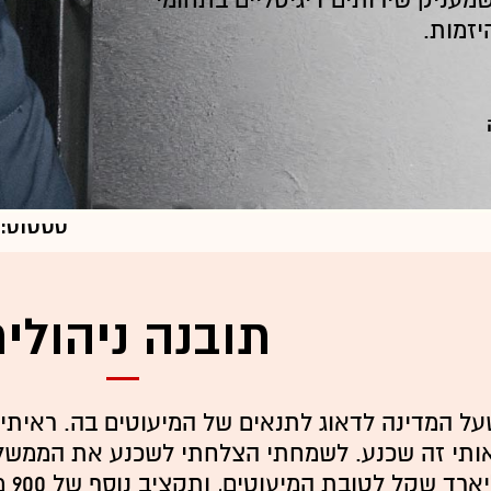
שמעניק שירותים דיגיטליים בתחומי
יזמות.
פרט
גיל:
42
סטטוס:
השכלה:
ופילוסופ
תובנה ניהולי
תואר רא
במשפטים
על המדינה לדאוג לתנאים של המיעוטים בה. ראיתי 
הלת מתחילה
רד שקל לטובת המיעוטים, ותקציב נוסף של 900 מיליון לטובת המיעוטים בצפון