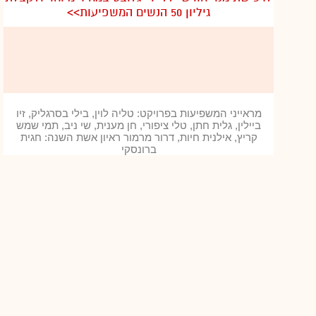
גיליון 50 הנשים המשפיעות>>
מראייני המשפיעות בפרויקט: טליה לוין, בילי בסרגליק, זיו
ביילין, גלית חתן, טלי ציפורי, חן מענית, שי ניב, תמי שמש
קריץ, אילנית חיות, דרור מרמור ראיון אשת השנה: חגית
ברונסקי
39