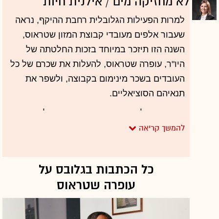
לא מחזיקה מים / אילנית חיות
למרות הפעילות הגלובלית רחבת ההיקף, נראה
שעבור אלפים מעובדי קבוצת המזון שטראוס,
השנה הזו תיזכר במיוחד בזכות החלטתה של
היו"ר, עופרה שטראוס, להעלות את שכרם של כל
העובדים בשכר מינימום בקבוצה, ולשפר את
תנאיהם הסוציאליים.
בזירה הבינלאומית, שטראוס המשיכה להרחיב
את פעילותה מול השותפים הגלובליים ולנהל
מסע רכישות. השנה היא רכשה שתי חברות
באמצעות חברת הקפה בברזיל, צעד שהפך אותה
כל הכתבות בגלובס על
לחברת הקפה מס’ 1 בברזיל. במקביל החלה
עופרה שטראוס
סברה, חברת הסלטים והמטבלים המשותפת
לשטראוס ולתאגיד פפסיקו העולמי ומובילת שוק
הסלטים בארה"ב, לפעול גם באירופה.