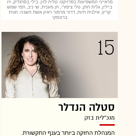
מראייני המשפיעות בפרויקט: טליה לוין, בילי בסרגליק, זיו
223 מיליון שקל. הכנסותיה של שטראוס בסין
ביילין, גלית חתן, טלי ציפורי, חן מענית, שי ניב, תמי שמש
קריץ, אילנית חיות, דרור מרמור ראיון אשת השנה: חגית
מסתכמות בעשרות מיליוני שקלים בודדים לשנה,
ברונסקי
בשוק שנאמד במיליארד דולר. בדוח השנתי של
2015 רשומה שטראוס מים במאזנים בשווי שלילי
15
של 163 מיליון שקל, המעיד על הידרדרות מצבה
לאורך השנים.
למרות זאת, שטראוס עם הפנים קדימה. היא
סיימה את השותפות עם האייר במתכונת
הקודמת, וחתמה אתה על שותפות חדשה,
שבמסגרתה האייר מחזיקה בשליטה (66%) ואילו
שטראוס מחזיקה ביתרת המניות. הרבעון הראשון
סטלה הנדלר
של שנת 2016 כבר מעיד כי המהלך הזה מוביל
לשיפור בביצועים.
מנכ"לית בזק
המנהלת החזקה ביותר בענף התקשורת.