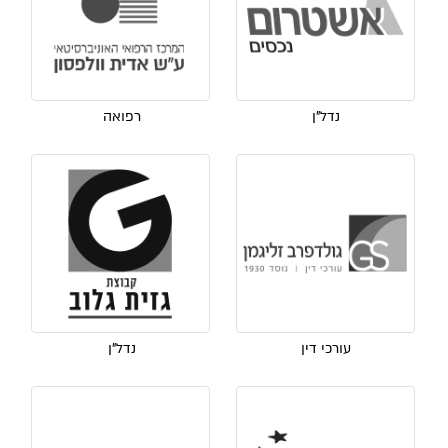
נדל"ן
רפואה
עורכי דין
נדל"ן