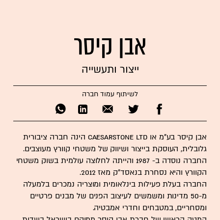
אבן קיסר
ייצור ותעשייה
לשיתוף עמוד חברה
אבן קיסר בע"מ או Caesarstone Ltd הינה
חברה ציבורית
גלובלית, העוסקת בייצור ושיווק של משטחי
קוורץ
מעוצבים.
החברה נוסדה ב- 1987 והייתה לחלוצה עולמית בשוק משטחי
הקוורץ והיא נסחרת ב
נאסד"ק
מאז 2012.
החברה בעלת פעילות בינלאומית ומוצריה נמכרים בלמעלה
מ-50 מדינות ומשמשים לעיצוב הפנים של מבנים פרטיים
ומסחריים, ב
מטבחים
וחדרי
אמבטיה
.
המטה הראשי של חברת אבן קיסר ממוקם בישראל בשדות