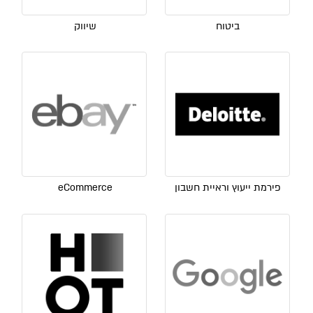
ביטוח
שיווק
פירמת ייעוץ וראיית חשבון
eCommerce