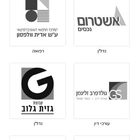
נדל"ן
רפואה
עורכי דין
נדל"ן