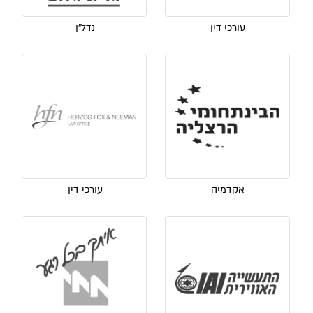
עורכי דין
נדל"ן
אקדמיה
עורכי דין