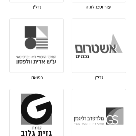
ייצור וטכנולוגיה
נדל"ן
נדל"ן
רפואה