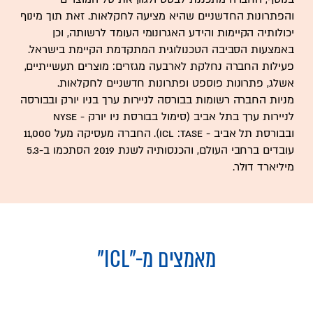
והפתרונות החדשניים שהיא מציעה לחקלאות. זאת תוך מינוף
יכולותיה הקיימות והידע האגרונומי העומד לרשותה, וכן
באמצעות הסביבה הטכנולוגית המתקדמת הקיימת בישראל.
פעילות החברה נחלקת לארבעה מגזרים: מוצרים תעשייתיים,
אשלג, פתרונות פוספט ופתרונות חדשניים לחקלאות.
מניות החברה רשומות בבורסה לניירות ערך בניו יורק ובבורסה
לניירות ערך בתל אביב (סימול בבורסת ניו יורק - NYSE
ובבורסת תל אביב - TASE: ‏ICL). החברה מעסיקה מעל 11,000
עובדים ברחבי העולם, והכנסותיה לשנת 2019 הסתכמו ב-5.3
מיליארד דולר.
מאמצים מ-
"ICL"