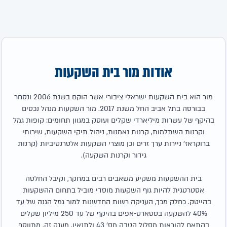
אודות מור בית השקעות
מור הוא בית השקעות ישראלי ציבורי אשר הוקם בשנת 2006 ונסחר
בבורסה בתל אביב החל משנת 2017. מור השקעות מנהל נכסים
בהיקף של עשרות מיליארדי שקלים ועוסק במגוון תחומים: קופות גמל
וקרנות השתלמות, קרנות נאמנות, ניהול תיקי השקעות, שירותי
ברוקראז' ניירות ערך זרים וכן מוצרי השקעות אלטרנטיביות (קרנות
גידור וקרנות השקעה).
בית ההשקעות משקיע משאבים רבים במחקר, וקיבל החלטה
אסטרטגית להיות גוף השקעות מוסדי מוביל בתחום ההשקעות
בהייטק. כחלק מכך, העניקה רשות החדשנות למור גמל הגנה של עד
40% להשקעה בסטארט-אפים בהיקף של עד 250 מיליון שקלים
בהתאם להוראות מסלול הטבה מס' 43 ולתנאיו. מענק זה, מתווסף