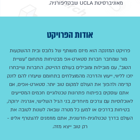
מאוניברסיטת UCLA שבקליפורניה.
אודות הפרויקט
פרויקט המזנקה הוא מיזם משותף של גלובס ובית ההשקעות
מור שמחבר חברות סטארט-אפ מבטיחות מתחום "עשיית
הטוב", עם מובילות ומובילים בעולם ההייטק. החברות שייבחרו
יזכו לליווי, ייעוץ והדרכה מהמוצלחים בתחומם שיעזרו להם לזנק
קדימה ולהפוך את העולם למקום טוב יותר. סטארט-אפים, אם
אתם עוסקים בפיתוח פתרונות טכנולוגיים חכמים המסייעים
לאוכלוסיות עם צרכים מיוחדים, בני הגיל השלישי, אנרגיה ירוקה,
בטיחות בדרכים או למען כל מטרה שבאה לשנות לטובה את
העולם בדרך טכנולוגית-חדשנית, אתם מוזמנים להצטרף אלינו -
רק טוב ייצא מזה.