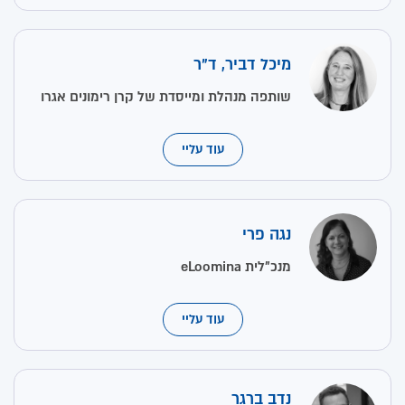
מיכל דביר, ד"ר
שותפה מנהלת ומייסדת של קרן רימונים אגרו
עוד עליי
נגה פרי
מנכ"לית eLoomina
עוד עליי
נדב ברגר