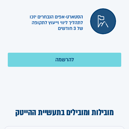
הסטארט-אפים הנבחרים יזכו
לתהליך ליווי וייעוץ לתקופה
של 3 חודשים
מובילות ומובילים בתעשיית ההייטק