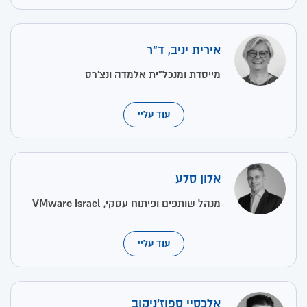
אירית יניב, ד"ר
מייסדת ומנכל"ית אלמדה ונצ’רס
עוד עליי
אלון סלע
מנהל שותפים ופיתוח עסקי, VMware Israel
עוד עליי
אלכסיי ספוז'ניקוב