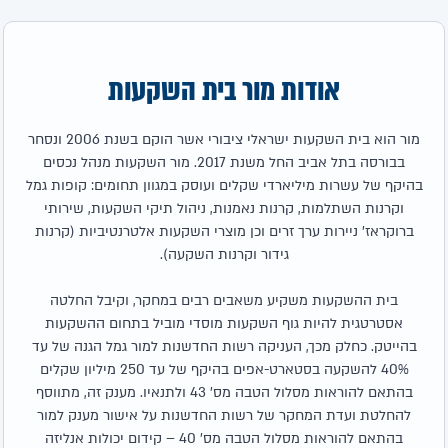
אודות מור בית השקעות
מור הוא בית השקעות ישראלי ציבורי אשר הוקם בשנת 2006 ונסחר
בבורסה בתל אביב החל משנת 2017. מור השקעות מנהל נכסים
בהיקף של עשרות מיליארדי שקלים ועוסק במגוון תחומים: קופות גמל
וקרנות השתלמות, קרנות נאמנות, ניהול תיקי השקעות, שירותי
ברוקראז' ניירות ערך זרים וכן מוצרי השקעות אלטרנטיביות (קרנות
גידור וקרנות השקעה).
בית ההשקעות משקיע משאבים רבים במחקר, וקיבל החלטה
אסטרטגית להיות גוף השקעות מוסדי מוביל בתחום ההשקעות
בהייטק. כחלק מכך, העניקה רשות החדשנות למור גמל הגנה של עד
40% להשקעה בסטארט-אפים בהיקף של עד 250 מיליון שקלים
בהתאם להוראות מסלול הטבה מס' 43 ולתנאיו. מענק זה, מתווסף
להחלטת ועדת המחקר של רשות החדשנות על אישור מענק למור
בהתאם להוראות מסלול הטבה מס' 40 – קידום יכולות אנליזה