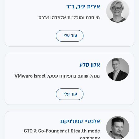
אירית יניב, ד"ר
מייסדת ומנכל"ית אלמדה ונצ’רס
עוד עליי
אלון סלע
מנהל שותפים ופיתוח עסקי, VMware Israel
עוד עליי
אלכסיי ספוז'ניקוב
CTO & Co-Founder at Stealth mode
company