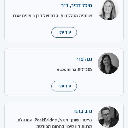
מיכל דביר, ד"ר
שותפה מנהלת ומייסדת של קרן רימונים אגרו
עוד עליי
נגה פרי
מנכ"לית eLoomina
עוד עליי
נדב ברגר
מייסד ושותף מנהל, PeakBridge, המנהלת
קרנות הון סיכון בתחום הפודטק