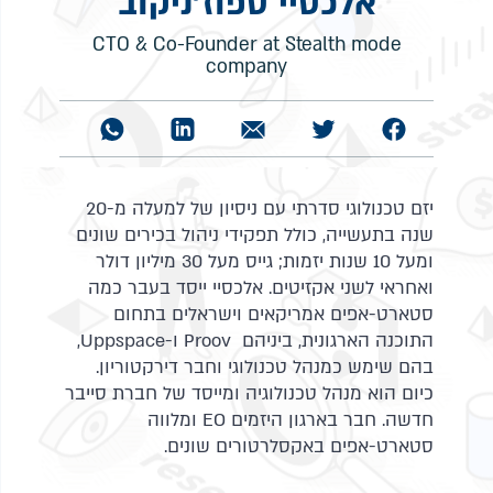
אלכסיי ספוז'ניקוב
CTO & Co-Founder at Stealth mode
company
יזם טכנולוגי סדרתי עם ניסיון של למעלה מ-20
שנה בתעשייה, כולל תפקידי ניהול בכירים שונים
ומעל 10 שנות יזמות; גייס מעל 30 מיליון דולר
ואחראי לשני אקזיטים. אלכסיי ייסד בעבר כמה
סטארט-אפים אמריקאים וישראלים בתחום
התוכנה הארגונית, ביניהם Proov ו-Uppspace,
בהם שימש כמנהל טכנולוגי וחבר דירקטוריון.
כיום הוא מנהל טכנולוגיה ומייסד של חברת סייבר
חדשה. חבר בארגון היזמים EO ומלווה
סטארט-אפים באקסלרטורים שונים.