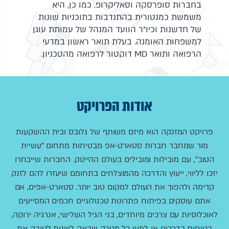
בחברות סופרסקה וסאליקרופ. כמו כן, היא
משמשת כמנטורית בהתנדבות בתוכניות שונות
של חדשנות וכיו"ר הוועד המנהל של עמותת עוגן
למשפחות האומנה. בעלת תואר ראשון במדעי
הרפואה ותואר MD דוקטור לרפואה מהטכניון.
אודות הפרויקט
פרויקט המזנקה הוא מיזם משותף של גלובס ובית ההשקעות
מור שמחבר חברות סטארט-אפ מבטיחות מתחום "עשיית
הטוב", עם מובילות ומובילים בעולם ההייטק. החברות שייבחרו
יזכו לליווי, ייעוץ והדרכה מהמוצלחים בתחומם שיעזרו להם לזנק
קדימה ולהפוך את העולם למקום טוב יותר. סטארט-אפים, אם
אתם עוסקים בפיתוח פתרונות טכנולוגיים חכמים המסייעים
לאוכלוסיות עם צרכים מיוחדים, בני הגיל השלישי, אנרגיה ירוקה,
בטיחות בדרכים או למען כל מטרה שבאה לשנות לטובה את