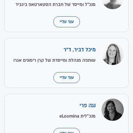
מנכ״ל ומייסד של חברת הסטארטאפ ביגביד
עוד עליי
מיכל דביר, ד"ר
שותפה מנהלת ומייסדת של קרן רימונים אגרו
עוד עליי
נגה פרי
מנכ"לית eLoomina