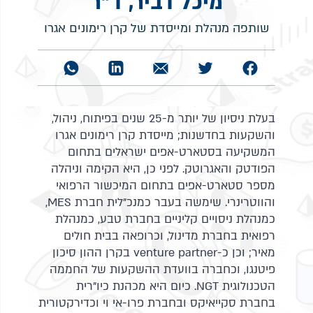
מיכל דביר, ד"ר
שותפה מנהלת ומייסדת של קרן רימונים אגרו
בעלת ניסיון של יותר מ-25 שנים בפיתוח, ניהול,
והשקעות בחדשנות; מייסדת קרן רימונים אגרו
המשקיעה בסטארט-אפים ישראלים בתחום
הפודטק והאגרוטק. לפני כן, היא הקימה וניהלה
מספר סטארט-אפים בתחום המיכשור הרפואי
והווטרינרי. שימשה בעבר כמנכ"לית חברת MES,
כמנהלת ניסויים קליניים בחברת טבע, כמנהלת
רפואית בחברת מדינול, וכרופאה בבית חולים
מאיר; וכן כ-venture partner בקרן ההון סיכון
פיטנגו, וכחברה בוועדת ההשקעות של החממה
הטכנולוגית NGT. כיום היא מכהנת כיו"רית
בחברת סקייאיקס ובחברת פרו-אי וי וכדירקטורית