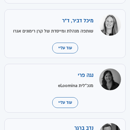
מיכל דביר, ד"ר
שותפה מנהלת ומייסדת של קרן רימונים אגרו
עוד עליי
נגה פרי
מנכ"לית eLoomina
עוד עליי
נדב ברגר