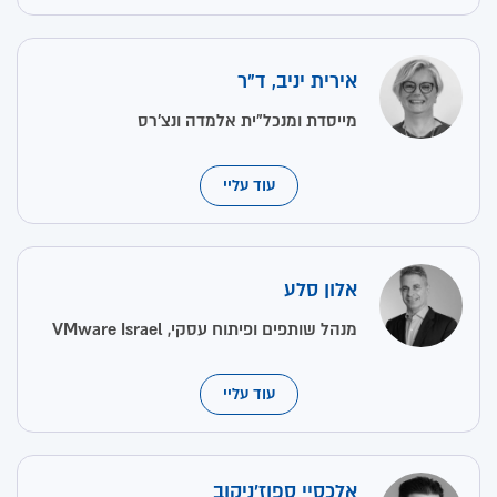
אירית יניב, ד"ר
מייסדת ומנכל"ית אלמדה ונצ’רס
עוד עליי
אלון סלע
מנהל שותפים ופיתוח עסקי, VMware Israel
עוד עליי
אלכסיי ספוז'ניקוב