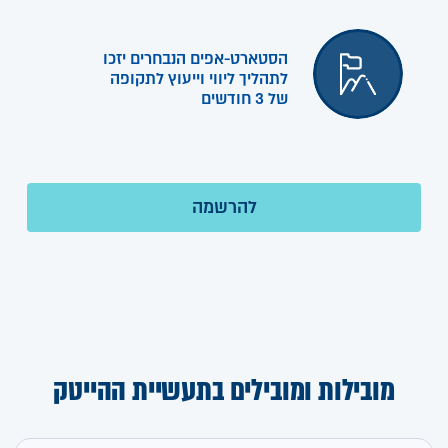
הסטארט-אפים הנבחרים יזכו
לתהליך ליווי וייעוץ לתקופה
של 3 חודשים
מובילות ומובילים בתעשיית ההייטק