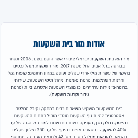
אודות מור בית השקעות
מור הוא בית השקעות ישראלי ציבורי אשר הוקם בשנת 2006 ונסחר
בבורסה בתל אביב החל משנת 2017. מור השקעות מנהל נכסים
בהיקף של עשרות מיליארדי שקלים ועוסק במגוון תחומים: קופות גמל
וקרנות השתלמות, קרנות נאמנות, ניהול תיקי השקעות, שירותי
ברוקראז' ניירות ערך זרים וכן מוצרי השקעות אלטרנטיביות (קרנות
גידור וקרנות השקעה).
בית ההשקעות משקיע משאבים רבים במחקר, וקיבל החלטה
אסטרטגית להיות גוף השקעות מוסדי מוביל בתחום ההשקעות
בהייטק. כחלק מכך, העניקה רשות החדשנות למור גמל הגנה של עד
40% להשקעה בסטארט-אפים בהיקף של עד 250 מיליון שקלים
בהתאם להוראות מסלול הטבה מס' 43 ולתנאיו. מענק זה, מתווסף