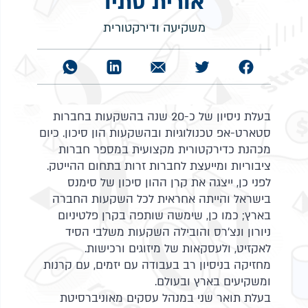
אורית סתיו
משקיעה ודירקטורית
בעלת ניסיון של כ-20 שנה בהשקעות בחברות
סטארט-אפ טכנולוגיות ובהשקעות הון סיכון. כיום
מכהנת כדירקטורית מקצועית במספר חברות
ציבוריות ומייעצת לחברות זרות בתחום ההייטק.
לפני כן, ייצגה את קרן ההון סיכון של סימנס
בישראל והייתה אחראית לכל השקעות החברה
בארץ; כמו כן, שימשה שותפה בקרן פלטיניום
ניורון ונצ‘רס והובילה השקעות משלבי הסיד
לאקזיט, ולעסקאות של מיזוגים ורכישות.
מחזיקה בניסיון רב בעבודה עם יזמים, עם קרנות
ומשקיעים בארץ ובעולם.
בעלת תואר שני במנהל עסקים מאוניברסיטת