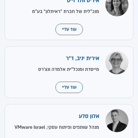
איריס וולר וייס
מנכ"לית של חברת "ראיתלון" בע"מ
עוד עליי
אירית יניב, ד"ר
מייסדת ומנכל"ית אלמדה ונצ’רס
עוד עליי
אלון סלע
מנהל שותפים ופיתוח עסקי, VMware Israel