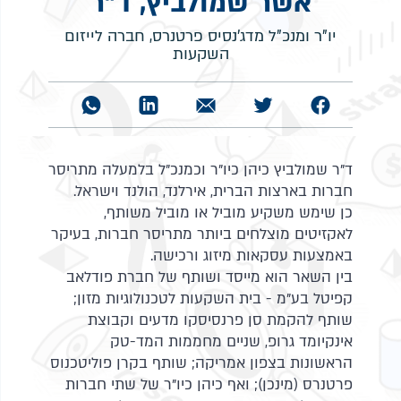
אשר שמולביץ, ד"ר
יו"ר ומנכ"ל מדג'נסיס פרטנרס, חברה לייזום
השקעות
ד"ר שמולביץ כיהן כיו"ר וכמנכ"ל בלמעלה מתריסר
חברות בארצות הברית, אירלנד, הולנד וישראל.
כן שימש משקיע מוביל או מוביל משותף,
לאקזיטים מוצלחים ביותר מתריסר חברות, בעיקר
באמצעות עסקאות מיזוג ורכישה.
בין השאר הוא מייסד ושותף של חברת פודלאב
קפיטל בע"מ - בית השקעות לטכנולוגיות מזון;
שותף להקמת סן פרנסיסקו מדעים וקבוצת
אינקיומד גרופ, שניים מחממות המד-טק
הראשונות בצפון אמריקה; שותף בקרן פוליטכנוס
פרטנרס (מינכן); ואף כיהן כיו"ר של שתי חברות