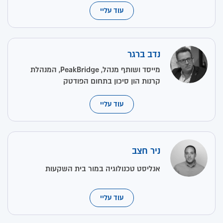
עוד עליי
נדב ברגר
מייסד ושותף מנהל, PeakBridge, המנהלת
קרנות הון סיכון בתחום הפודטק
עוד עליי
ניר חצב
אנליסט טכנולוגיה במור בית השקעות
עוד עליי