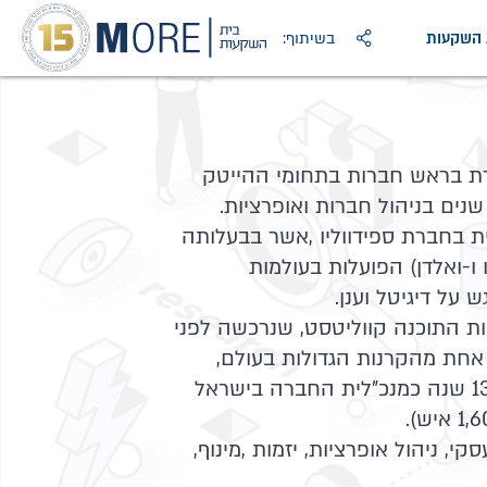
ת השקעות
בשיתוף:
20 שנה עומדת בראש חברות בתחומי ההייטק
 שנים בניהול חברות ואופרציות.
ית בחברת ספידווליו ,אשר בבעלותה
 ו-ואלדן) הפועלות בעולמות
על דיגיטל וענן.
ות התוכנה קווליטסט, שנרכשה לפני
דולר ע"י אחת מהקרנות הגדולות בעולם,
ברידג'פוינט; שימשה במשך 13 שנה כמנכ"לית החברה בישראל
י, ניהול אופרציות, יזמות ,מינוף,