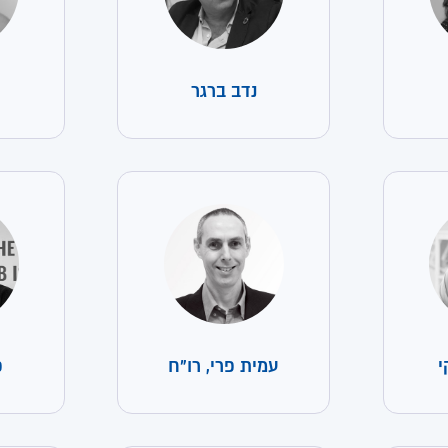
נדב ברגר
י
עמית פרי, רו"ח
פ