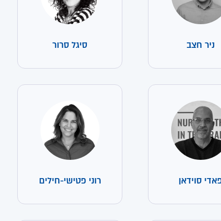
ניר חצב
סיגל סרור
אדי סוידאן
רוני פטישי-חילים