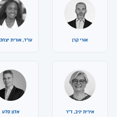
אורי קרן
עו"ד, אורית יצחק
אירית יניב, ד"ר
אלון סלע