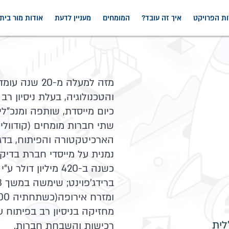
ות הפרויקט
איך זה עובד?
המומחים
מעניין לדעת
אודות מור בי
מזה למעלה מ-
והטכנולוגיה, בעלת ניסיון רב
כיום מייסדת, שותפה ומנכ"ל
שתי חברות מומחים (קודווליו
הארכיטקטורה והפיתוח, בדגש 
נמנית על מייסדי חברת בדיק
כשנה ב-420 מיליון 
ומזרח אירופה(כשתחתיה 1,600 איש).
מחזיקה בניסיון רב בפיתוח עסק
לית
רכישות והשבחת חברות.