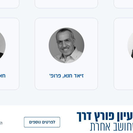
זיאד חנא, פרופ'
חאת