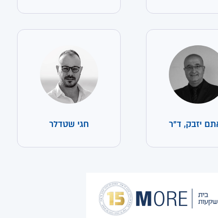
ם יזבק, ד"ר
חגי שטדלר