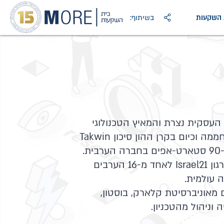
ת השקעות
בשיתוף:
עסקית נצרת והמאיץ הטכנולוגי
הייבריד; במסגרת תפקידיו בחממה וכיום בקרן ההון סיכון Takwin
Ventures - תמך בהשקת כ-90 סטארט-אפים בחברה הערבית.
לאחרונה הוא נבחר על ידי ארגון Israel21 לאחד מ-16 הערבים
 עולמית.
מאוניברסיטת קלארק, בוסטון,
וניהול מהטכניון.