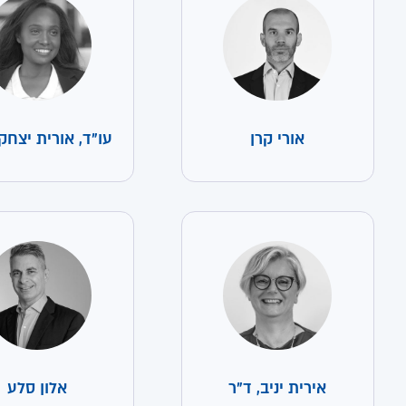
אורי קרן
עו"ד, אורית יצחק
אירית יניב, ד"ר
אלון סלע