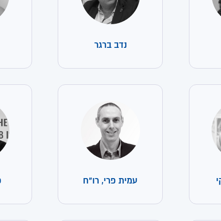
נדב ברגר
י
עמית פרי, רו"ח
פ