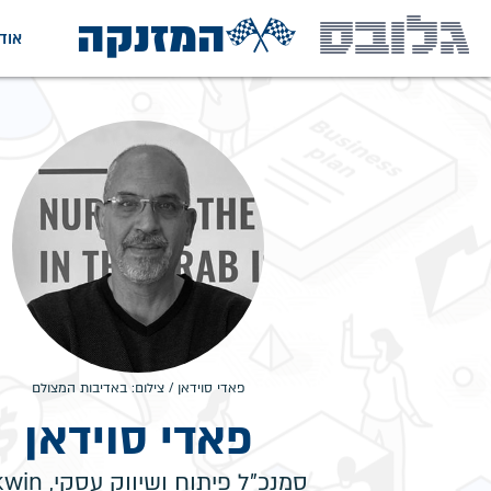
המזנקה
אוד
פאדי סוידאן / צילום: באדיבות המצולם
פאדי סוידאן
סמנכ"ל פיתוח ושיווק