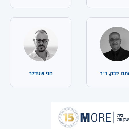
ם יזבק, ד"ר
חגי שטדלר