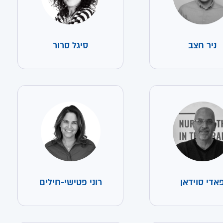
ניר חצב
סיגל סרור
אדי סוידאן
רוני פטישי-חילים