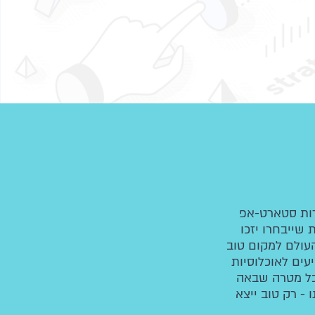
רות סטארט-אפ
 שייבחרו יזכו
העולם למקום טוב
עים לאוכלוסיות
 כל מטרה שבאה
- רק טוב ייצא