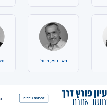
זיאד חנא, פרופ'
חאת