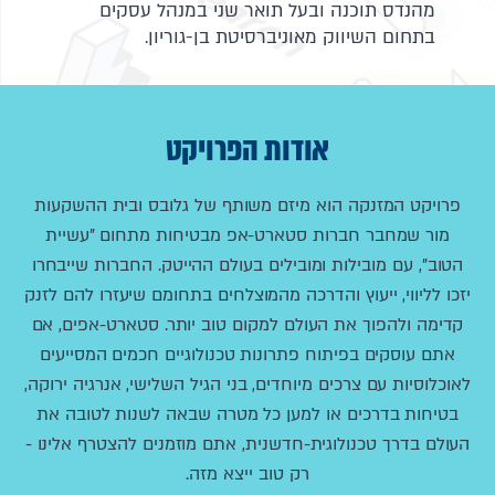
מהנדס תוכנה ובעל תואר שני במנהל עסקים
בתחום השיווק מאוניברסיטת בן-גוריון.
אודות הפרויקט
פרויקט המזנקה הוא מיזם משותף של גלובס ובית ההשקעות
מור שמחבר חברות סטארט-אפ מבטיחות מתחום "עשיית
הטוב", עם מובילות ומובילים בעולם ההייטק. החברות שייבחרו
יזכו לליווי, ייעוץ והדרכה מהמוצלחים בתחומם שיעזרו להם לזנק
קדימה ולהפוך את העולם למקום טוב יותר. סטארט-אפים, אם
אתם עוסקים בפיתוח פתרונות טכנולוגיים חכמים המסייעים
לאוכלוסיות עם צרכים מיוחדים, בני הגיל השלישי, אנרגיה ירוקה,
בטיחות בדרכים או למען כל מטרה שבאה לשנות לטובה את
העולם בדרך טכנולוגית-חדשנית, אתם מוזמנים להצטרף אלינו -
רק טוב ייצא מזה.