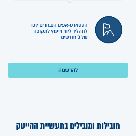
הסטארט-אפים הנבחרים יזכו
לתהליך ליווי וייעוץ לתקופה
של 3 חודשים
מובילות ומובילים בתעשיית ההייטק