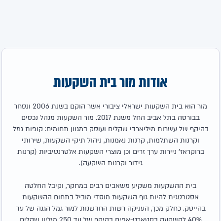
אודות מור בית השקעות
מור הוא בית השקעות ישראלי ציבורי אשר הוקם בשנת 2006 ונסחר
בבורסה בתל אביב החל משנת 2017. מור השקעות מנהל נכסים
בהיקף של עשרות מיליארדי שקלים ועוסק במגוון תחומים: קופות גמל
וקרנות השתלמות, קרנות נאמנות, ניהול תיקי השקעות, שירותי
ברוקראז' ניירות ערך זרים וכן מוצרי השקעות אלטרנטיביות (קרנות
גידור וקרנות השקעה).
בית ההשקעות משקיע משאבים רבים במחקר, וקיבל החלטה
אסטרטגית להיות גוף השקעות מוסדי מוביל בתחום ההשקעות
בהייטק. כחלק מכך, העניקה רשות החדשנות למור גמל הגנה של עד
40% להשקעה בסטארט-אפים בהיקף של עד 250 מיליון שקלים