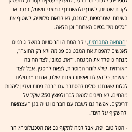
לספרייה, ללכת יותר ברגל, להעדיף עסקים קטנים, להפסיק
לקנות שטויות, לשתף ולהשתתף במוצרי חשמל, ברכב או
בשירותי שמרטפות, לנמנם, לא לראות טלוויזיה, לשטוף את
הכלים מיד בסיום הארוחה וכן הלאה.
"
המחאה החברתית
, יוקר המחיה והריכוזיות במשק גורמים
לאנשים להפנות את המבט גם פנימה ולא רק החוצה",
מנתח נויפלד את המגמה. "זאת, כמובן, לצד החובה
האזרחית, שלא לומר המוסרית, לצאת להפגין. אבל לצד
האשמת כל העולם ואשתו בצרות שלנו, אנחנו מתחילים
לגלות שאנחנו יכולים להסתדר עם הרבה פחות ועדיין ליהנות
מהחיים. לא חייבים לצאת לבר ולפוצץ 250 שקל על
דרינקים. אפשר גם לשבת עם חברים וגזייה בגן העצמאות
ולהשקיף על הים".
- הכול טוב ויפה, אבל למה לתקוף גם את הטכנולוגיה? הרי