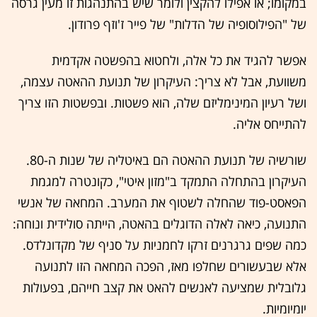
במקומו; או אפילו להקצין ולומר שיש בהתנהגות זו מעין גרסה
של "הפילוסופיה של הדלות" של פייר ז'וזף פרודון.
אפשר להגיד את כל אלה, ולחטוא בהפשטה אקדמית
משוועת, אבל לא צריך: העיקרון של תנועת ההאטה עצמה,
ושל רעיון המינימליזם שלה, הוא פשטות. ובפשטות הזו צריך
להתייחס אליה.
שורשיה של תנועת ההאטה הם באיטליה של שנות ה-80.
העיקרון בהתחלה התמקד ב"מזון איטי", כקונטרה למגמת
הפאסט-פוד שהחלה לשטוף את המערב.
המחאה
של אנשי
התנועה, כיאה לאלה הדוגלים בהאטה, הייתה סולידית ונוחה:
כמה שפים גרגרנים זרקו לחמניות על סניף של מקדונלדס.
אלא שבעשורים שחלפו מאז, הפכה המחאה הזו לתנועה
גלובלית שמציעה לאנשים להאט את קצב חייהם, בפעולות
יומיומיות.