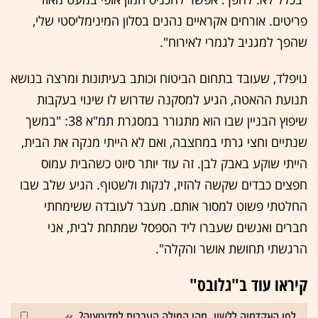
פריטים. אורחים אקראיים נהנים בסלון המינימליסטי שלי,
שהפך למגניב לגמרי לאירוח".
נויפלד, שעובד בתחום הביטוח וכותב בעיתונות ומרצה בנושא
תנועת ההאטה, הגיע למסקנה שדרוש לו שינוי בעקבות
שיפוץ הבניין שבו הוא מתגורר במסגרת תמ"א 38: "במשך
שנתיים וחצי גרתי במחצבה, ואם לא הייתי מנקה את הבית,
הייתי שוקע באבק לבן. זה עוד יותר סיוט כשהבית עמוס
חפצים כבדים שקשה להזיז, לנקות ולשטוף. הגיע שלב שבו
החלטתי פשוט למסור אותם. מעבר לעובדה ששימחתי
חברים ואנשים שעברו ליד הספסל שמתחת לבית, אני
הרגשתי תחושת אושר והקלה".
קיראו עוד ב"גלובס"
לפי האקדמיה ללשון, מהי המילה העברית למדיטציה?