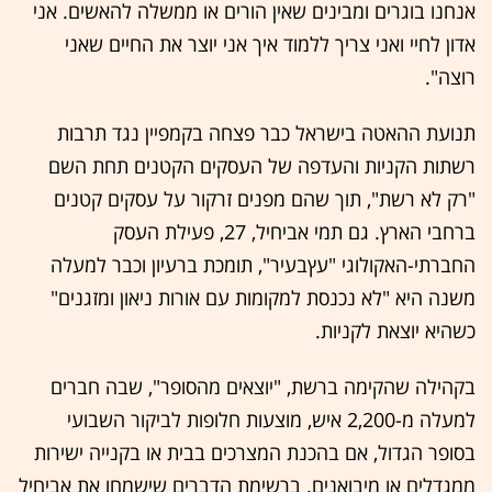
אנחנו בוגרים ומבינים שאין הורים או ממשלה להאשים. אני
אדון לחיי ואני צריך ללמוד איך אני יוצר את החיים שאני
רוצה".
תנועת ההאטה בישראל כבר פצחה בקמפיין נגד תרבות
רשתות הקניות והעדפה של העסקים הקטנים תחת השם
"רק לא רשת", תוך שהם מפנים זרקור על עסקים קטנים
ברחבי הארץ. גם תמי אביחיל, 27, פעילת העסק
החברתי-האקולוגי "עץבעיר", תומכת ברעיון וכבר למעלה
משנה היא "לא נכנסת למקומות עם אורות ניאון ומזגנים"
כשהיא יוצאת לקניות.
בקהילה שהקימה ברשת, "יוצאים מהסופר", שבה חברים
למעלה מ-2,200 איש, מוצעות חלופות לביקור השבועי
בסופר הגדול, אם בהכנת המצרכים בבית או בקנייה ישירות
ממגדלים או מיבואנים. ברשימת הדברים שישמחו את אביחיל