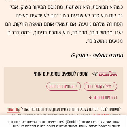
כשהיא מבואסת, היא משתפת, מתנוסס הביקור בשוק. אבל
גם שם היא כבר לא שבעת רצון: "הם לא יודעים מאיפה
הסחורה שלהם מגיעה. אם תשאלי אותם מאיפה הירקות, הם
יענו 'מהמושבים'. מדהים", הוא אומרת בגיחוך, "כמה דברים
מגיעים ממושבים".
הכתבה המלאה - במגזין G
הוספה לנושאים שמעניינים אותי
צאלה קוטלר הדרי
המחאה החברתית
כל תגיות הכתבה
לתשומת לבכם: מערכת גלובס חותרת לשיח מגוון, ענייני ומכבד בהתאם ל
קוד האתי
המופיע
בדו"ח האמון
לפיו אנו פועלים. ביטויי אלימות, גזענות, הסתה או כל שיח
בלתי הולם אחר מסוננים בצורה
אוטומטית
ולא יפורסמו באתר.
האתר עושה שימוש בעוגיות (Cookies) לצורך שיפור חוויית המשתמש, ניתוח נתוני
גלישה והתאמת תכנים אישית. המשך הגלישה באתר מהווה הסכמה לשימוש