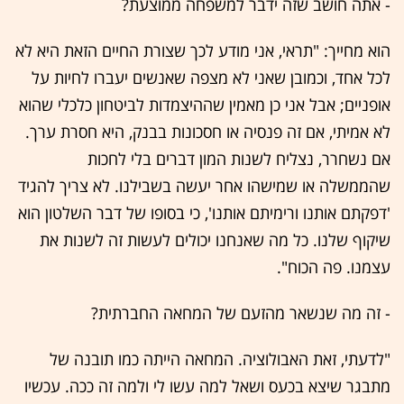
- אתה חושב שזה ידבר למשפחה ממוצעת?
הוא מחייך: "תראי, אני מודע לכך שצורת החיים הזאת היא לא
לכל אחד, וכמובן שאני לא מצפה שאנשים יעברו לחיות על
אופניים; אבל אני כן מאמין שההיצמדות לביטחון כלכלי שהוא
לא אמיתי, אם זה פנסיה או חסכונות בבנק, היא חסרת ערך.
אם נשחרר, נצליח לשנות המון דברים בלי לחכות
שהממשלה או שמישהו אחר יעשה בשבילנו. לא צריך להגיד
'דפקתם אותנו ורימיתם אותנו', כי בסופו של דבר השלטון הוא
שיקוף שלנו. כל מה שאנחנו יכולים לעשות זה לשנות את
עצמנו. פה הכוח".
- זה מה שנשאר מהזעם של המחאה החברתית?
"לדעתי, זאת האבולוציה. המחאה הייתה כמו תובנה של
מתבגר שיצא בכעס ושאל למה עשו לי ולמה זה ככה. עכשיו