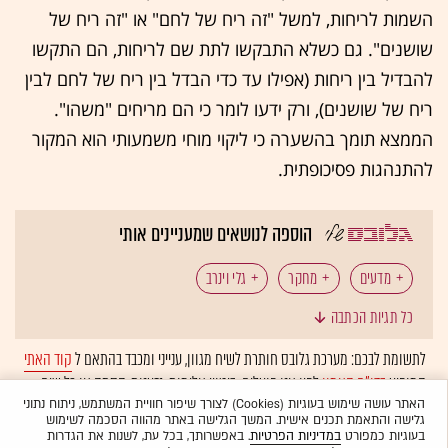
השמות לריחות, למשל "זה ריח של לחם" או "זה ריח של
שושנים". גם כשלא התבקשו לתת שם לריחות, הם התקשו
להבדיל בין ריחות (אפילו עד כדי הבדל בין ריח של לחם לבין
ריח של שושנים), ורק ידעו לומר כי הם מריחים "משהו".
הממצא תומך בהשערה כי ליקוי מוחי משמעותי הוא המקור
להתנהגות פסיכופתית.
הוספה לנושאים שמעניינים אותי
מדעים
מחקר
גלי וינרב
כל תגיות הכתבה
לתשומת לבכם: מערכת גלובס חותרת לשיח מגוון, ענייני ומכבד בהתאם ל
קוד האתי
המופיע
בדו"ח האמון
לפיו אנו פועלים. ביטויי אלימות, גזענות, הסתה או כל שיח
בלתי הולם אחר מסוננים בצורה
אוטומטית
ולא יפורסמו באתר.
האתר עושה שימוש בעוגיות (Cookies) לצורך שיפור חוויית המשתמש, ניתוח נתוני
גלישה והתאמת תכנים אישית. המשך הגלישה באתר מהווה הסכמה לשימוש
בעוגיות כמפורט
במדיניות הפרטיות
. באפשרותך, בכל עת, לשנות את הגדרות