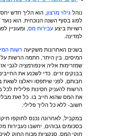
נוהל
גילוי מרצון
, הוא הליך חדש יחסי
לפוג בסוף השנה הנוכחית. הוא נועד
רשויות ביצע
עבירות מס
, ומעוניין ל
למדינה.
בשנים האחרונות משקיעה
רשות המי
המיסים. בין היתר, חתמה הרשות על ה
שמזרימות אליה אינפורמציה לגבי אז
בבנקים זרים. כדי לשכנע את החייבים
חבותם, לפני שיתפסו ויאלצו לשאת ב
הרשות להעניק חסינות פלילית לכל מי
את המס שהוא חייב בו. כל זאת מבלי
חשוב- ללא כל הליך פלילי.
במקביל, לאחרונה נכנס לתוקפו תיקון
בסכומים גבוהים, יחשבו כעבירות מק
חוקי המס, סנקציות מכוח החוק לאיס