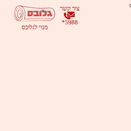
ס
צור קשר
*
5988
מנוי לגלובס