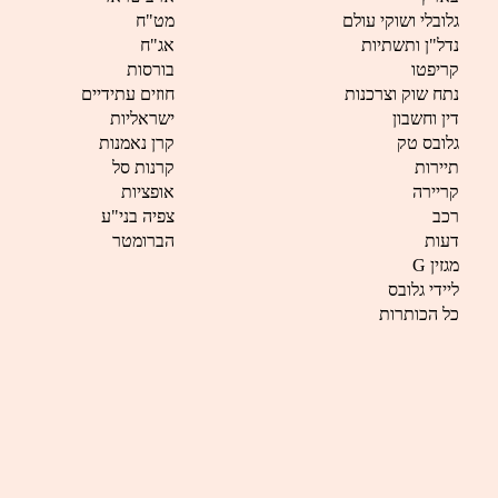
גלובלי ושוקי עולם
מט"ח
נדל"ן ותשתיות
אג"ח
קריפטו
בורסות
נתח שוק וצרכנות
חוזים עתידיים
דין וחשבון
ישראליות
גלובס טק
קרן נאמנות
תיירות
קרנות סל
קריירה
אופציות
רכב
צפיה בני"ע
דעות
הברומטר
G מגזין
ליידי גלובס
כל הכותרות