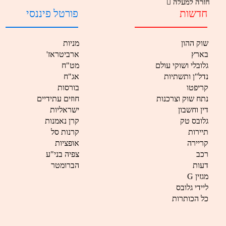
חזרה למעלה
חדשות
פורטל פיננסי
שוק ההון
מניות
בארץ
'ארביטראז
גלובלי ושוקי עולם
מט"ח
נדל"ן ותשתיות
אג"ח
קריפטו
בורסות
נתח שוק וצרכנות
חוזים עתידיים
דין וחשבון
ישראליות
גלובס טק
קרן נאמנות
תיירות
קרנות סל
קריירה
אופציות
רכב
צפיה בני"ע
דעות
הברומטר
G מגזין
ליידי גלובס
כל הכותרות