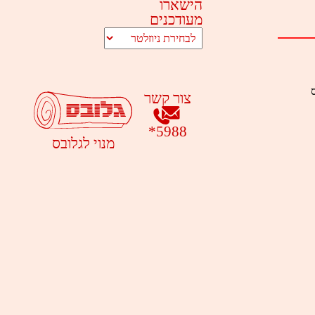
הישארו
מעודכנים
ס
צור קשר
*
5988
מנוי לגלובס