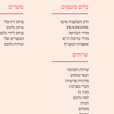
כלים פיננסים
מוצרים
תיק השקעות אישי
עיתון דיגיטלי
עיתון גלובס
TRADEONE
מדדי הבורסה
עיתון ליידי גלוב
מדדי בורסת ת"א
המוצרים שלי
אופציות המעו"ף
ועידות גלובס
שרותים
שירות ותמיכה
תנאי שימוש
מדיניות פרטיות
חברי מערכת
G מגזין
למה גלובס
תגיות
מונחים