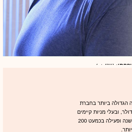
ים כלליים
פחתי:
נשוי + 4
מת השרון, מוסקבה, סן פרנסיסקו ולונדון
תואר ראשון ושני בהנדסת מכונות והנדסה רפואית
סיטת תל אביב; מוסמך במינהל עסקים מהרווארד
Payon) חתום על ההשקעה הגדולה ביותר בחברת
קטובר האחרון גייסה פיוניר 90 מיליון דולר, ובעלי מניות קיימים
מימשו החזקות בהיקף דומה. פיוניר, שכבר חיה ובועטת 11 שנה ופעילה בכמעט 200
ותר.