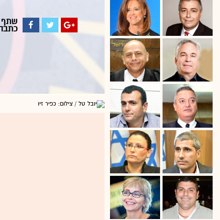
שתף
כתבה