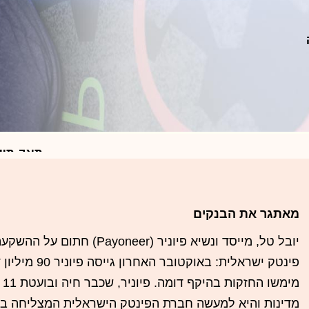
פרט
גיל:
51
מצב מש
מגורים:
ר
השכלה:
מאתגר את הבנקים
מאוניבר
יובל טל, מייסד ונשיא פיוניר (eer
פינטק ישראלית: באו
מדינות והיא למעשה חברת הפינטק הישראלית המצליחה בי