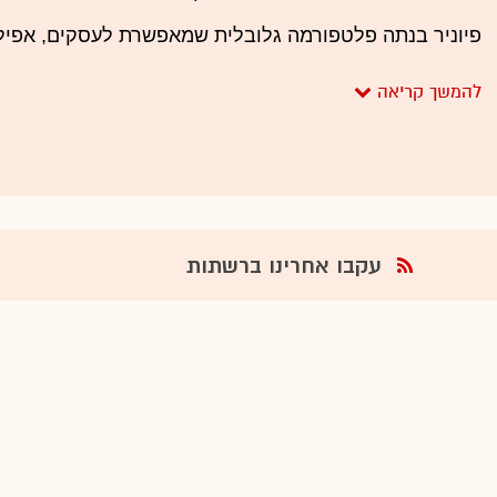
פיוניר בנתה פלטפורמה גלובלית שמאפשרת לעסקים, אפילו 
אמזון ו-Airbnb לבצע תשלומים לספקים שלהם בכל הע
אלו שמקבלים את התשלומים - הם בדרך כלל עסקים ונותני 
מתפתחות. פיוניר מאפשרת לכל אלו נגישות לשווקים וללקו
מורידה הרבה מחסומים שקיימים בהעברת כספים בעולם, בסי
ליצירת אמון.
במילים אחרות, פיוניר מאתגרת את המגזר הבנקאי למרות שה
עקבו אחרינו ברשתות
תחליף לבנק. בראיון שנתן באחרונה ל"גלובס" הסביר טל כ
טכנולוגיה, אלא חברה שמשתמשת בטכנולוגיה כדי להיות גוף
וככזה אנחנו חייבים להיות כפופים לרגולציה בכל אחת מהמד
ולקבל רישיונות. כאשר אתה גוף פיננסי תלוי רגולציה, התחר
יזמים שאפתניים בקליפורניה או תלפיונים נורא חכמים, אל
בבנקים זה כמו להיכנס לבית זקני
עלויות שמקרקע אותם, עם אינסוף סניפים לתחזק, ועדי עוב