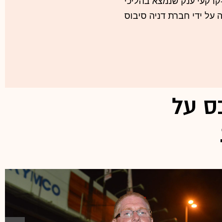
בספטמבר, חניון תת-קרקעי ענק שנמצא בהליכי
 על ידי חברת דניה סיבוס
ת החילוץ לאיתור הנעדרים
קוד העורף עבדו יום ולילה
באתר ברחוב הברזל פינת רחוב הנחושת עד מוצאי שבת 10 בספטמבר, אז אותרה
התבררה סיבת הכשל, האם
כך, גינזבורג לא ישכח את
ס על
ל. צבר פרויקטים עצום
ביצוע מחייבים את החברה
האם, קבוצת אפריקה ישראל
מצב של הקפאת הליכים, וגם
ורסאית, ענף הביצוע לא
ל, כפי שעולה מבקשת