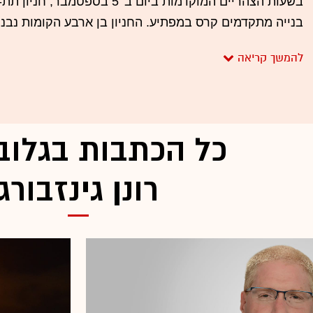
בשעות הצהריים המוקדמות ביום ב' 5 
בנייה מתקדמים קרס במפתיע. החניון בן ארבע הקומות נבנה
וכתוצאה מקריסתו נהרגו שישה עובדים ששהו במקום. עבודו
נמשכו שישה ימים כאשר כוחות גדולים מיחידת החילוץ של פי
הגופה האחרונה. גם היום, כחודשיים לאחר הקריסה טרם 
מדובר בכשל תכנוני או כשל ביצוע של חברת הבנייה. כך או 
כל הכתבות בגלוב
אותו היום בתחילת ספטמבר.
לא פשוטה היא עבודתו של מנהל חברת ביצוע גדולה בישרא
רונן גינזבורג
שעליו אחראית החברה לצד רווחיות זעומה שמאפשר ענף ה
לעבוד מסביב לשעון. במקביל, בשנה האחרונה גם החברה 
לא עוברת תקופה פשוטה בלשון המעטה.
כאשר בתקופה האחרונה חברות ביצוע קטנות יותר הגיעו ל
חברות מוכרות כמו אחים שגראווי מנצרת או אורתם סהר הב
הופך לפשוט יותר ובטח לא לסלחני יותר. אורתם סהר למש