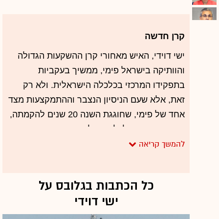
קרן חדשה
ישי דוידי, האיש מאחורי קרן ההשקעות הגדולה
והוותיקה בישראל פימי, ממשיך בעקביות
בתפקידו המרכזי בכלכלה הישראלית. ולא רק
זאת, אלא שעם הניסיון הנצבר וההתמקצעות מצד
אחד של פימי, שחוגגת השנה 20 שנים להקמתה,
ועם השתנות הכלכלה בעולם ובארץ מצד שני
והחלפת השחקנים הוותיקים בעלי ההון וחברות
ההחזקה, בקרנות פרייבט אקוויטי, מקבלת
המרכזיות הזאת משנה תוקף.
כל הכתבות בגלובס על
השנה סיימה פימי את גיוס הקרן השישית, פימי 6,
ישי דוידי
בהיקף גדול מאי פעם: 1.1 מיליארד דולר, כאשר