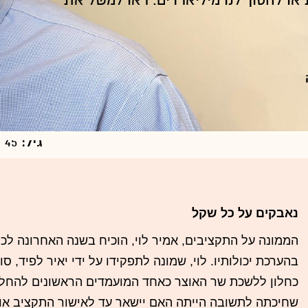
או לחסוך לנו מיליארדים. ראו למשל את
פרט
גיל:
45
מצב מש
השכלה:
בכלכלה 
נאבקים על כל שקל
הממונה על התקציבים, אמיר לוי, הוכיח בשנה האחרונה לכ
בהערכת יכולותיו. לוי, שמונה לתפקידו על ידי יאיר לפיד, ס
כחלון ללשכת שר האוצר כאחד המועמדים הראשונים להחל
שחיכתה לתשובה הייתה האם יישאר עד לאישור התקציב או ש