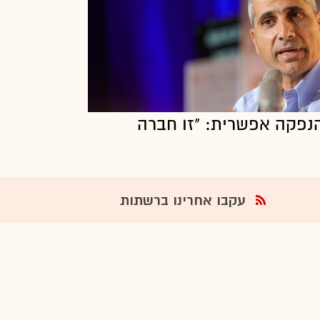
לפיתוח רכבות בהיקף 54 מיליארד שקל, שהוכנסה לחוק ההסדרים.
כממונה על התקציבים לוי לא ייזכר כאחד הכלכלנים המבריק
ומסודר. קפדנותו הפכה לשם דבר באגף הכי פחות מרובע בא
מחושב, מתוכנן בכל מהלכיו ולעולם לא מאלתר וספונטני. וכ
להערכת עובדיו. מקומו בהיכל התהילה הפרטי של אגף התק
 הנפקה אפשרית: "זו חברה
עקבו אחרינו ברשתות