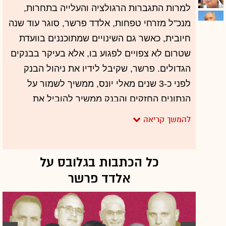
למרות התגברות הרגולציה והעלייה בתחרות,
מנכ"ל מזרחי טפחות, אלדד פרשר, סוגר עוד שנה
חיובית, כאשר גם השינויים שמתוכננים בוועדת
שטרום לא צפויים לפגוע בו, אלא בעיקר בבנקים
הגדולים. פרשר, שקיבל לידיו את ניהול הבנק
לפני כ-3 שנים מאלי יונס, ממשיך לשמור על
הנתונים החזקים והבנק ממשיך להוביל את
המערכת הבנקאית בפרמטרים כגון תשואה על
ההון ויחס יעילות.
פרשר נהנה מהגאות בשוק המשכנתאות שנמשכה
כל הכתבות בגלובס על
גם השנה. מזרחי טפחות הוא השחקן הגדול
אלדד פרשר
ביותר בתחום זה, והשנה הוא אף הגדיל את הפער
מיתר הבנקים. מזרחי טפחות הגיע בחודשים
מסוימים גם לנתח של 40% מהמשכנתאות
החדשות. עוד נזכיר כי בשנה האחרונה נרשמה