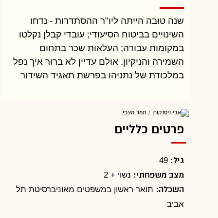
1,800 אוטובוסים כדי לתת שירות מינימלי, אך
זאת הבנה מאוחרת מאוד. שר תחבורה ותיק
שנה טובה הייתה ליו"ר ההסתדרות - נדחו
ומנוסה היה צריך להבין כבר לפני כמה שנים
השינויים בביטוח הסיעודי; עובדי קבלן נקלטו
במקומות עבודה; העלאות שכר בתחום
שלצד התשתיות ארוכות הטווח יש לדחוף
השמירה והניקיון. אולם עדיין לא ברור איך נפל
במהירות פתרונות ביניים, שימנעו בזבוז עשרות
במלכודת של נתניהו בפרשת תאגיד השידור
מיליארדי שקלים בשנה. גם בתחום מוניות
השירות פעולתו של כ"ץ היא מחדל מתמשך.
במקום לפתח את מוניות השירות ככלי תחבורה
מהיר, גמיש וכלכלי, היכול לגרום לנהגים רבים
פרטים כלליים
להשתמש הרבה פחות ברכבם הפרטי, הוא הזניח
את הנושא במשך שנים.
גיל:
49
אבל היו לכ"ץ גם הצלחות השנה. הוא השיק
מצב משפחתי:
נשוי + 2
בתחילת השנה את הרפורמה החשובה בתעריפי
השכלה:
תואר ראשון במשפטים מאוניברסיטת תל
התחבורה הציבורית במטרופולינים, שהוזילה את
אביב
הנסיעות בעד 40%. הוא סייע גם בהגדלת שכר