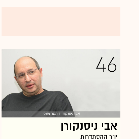
הממשלה בנימין נתניהו, שבמהלך שבועיים בלבד
באוגוסט-ספטמבר איים פעמיים לפטרו. כ"ץ אולי
סבור שהוא נבנה מעימותים ישירים עם ראש
הממשלה, אך ישנם גם אחרים שסבורים ש-2016
היתה מבחינתו "שנת הזובור".
46
כמעט שמונה שנים לאחר שכ"ץ נכנס לתפקיד שר
התחבורה, כבישי ישראל פקוקים כפי שמעולם לא
היו. כ"ץ מתהדר בבניית תשתיות, והוא אכן ראוי
לקרדיט מסוים, אך תחום התחבורה הוא כזה שבו
יש בהגדרה תקציבים גדולים. מבקריו מציינים כי
מרבית התוכניות לקידום התחום היו מוכנות טרם
כניסתו לתפקיד ומבחינה זאת כ"ץ הוא לא רק
אבי ניסנקורן / תמר מצפי
בולדוזר אלא גם טרמפיסט.
אבי ניסנקורן
במשרד התחבורה הבינו לאחרונה שיש להוסיף
יו"ר ההסתדרות