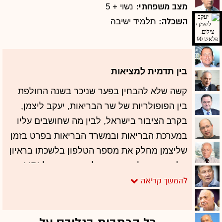
מצב משפחתי:
נשוי + 5
השכלה:
תלמיד ישיבה
בין תדמית למציאות
קשה שלא להבחין בפער שניכר בשנה החולפת
בין הפופולריות של שר הבריאות, יעקב ליצמן,
בקרב הציבור בישראל, לבין מה שחושבים עליו
במערכת הבריאות ובמשרד הבריאות בפרט בזמן
שליצמן מחלק את מספר הטלפון בלשכתו בראיון
טלוויזיוני כחלק מקמפיין לקיצור התור ל-MRI,
הוא בולם מאחורי הקלעים תכניות לריסון
הרפואה הפרטית ותוקע את "חוק הצינון", שאמור
למנוע מרופאים להסיט מטופלים מהציבורי אל