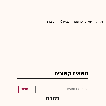
דעות
שיווק ופרסום
מגזין G
תרבות
וול סטריט ג'ורנל
נושאים קשורים
חפש
גלובס