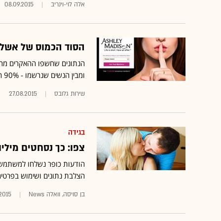
אלה לוי-וינריב
08.09.2015
הסוד הכמוס של אשלי 
הנתונים שחשפו ההאקרים מרא
ומבין הנשים שנרשמו - 90% היו חשבונות מזויפים שנוהלו ע"י החברה
שירות גלובס
27.08.2015
בגידה
צפו: כך נסחטים מילי
הודעות כופר נשלחו למשתמשים
הצלבת נתונים ושימוש בפרטים
בן סויסה, וואלה News
2015