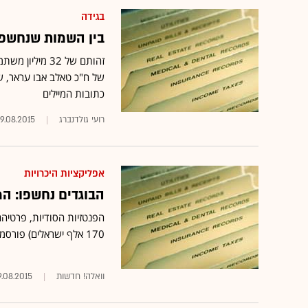
בגידה
בין השמות שנחשפו 
זהותם של 32 מיליון משתמשי אתר הבגידות
של ח"כ טאלב אבו עראר, ש
כתובות המיילים
רועי גולדנברג
19.08.2015
אפליקציות היכרויות
הבוגדים נחשפו: ה
170 אלף ישראלים) פורסמו הלילה בדארקנט ע"י ההאקרים ש
וואלה! חדשות
9.08.2015