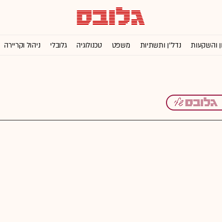
ן והשקעות
נדל''ן ותשתיות
משפט
טכנולוגיה
גלובלי
ניהול וקריירה