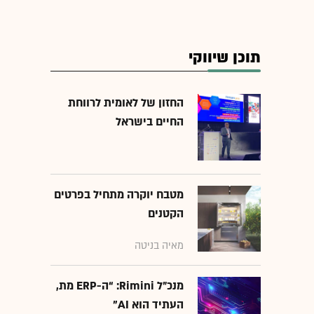
תוכן שיווקי
החזון של לאומית לרווחת
החיים בישראל
מטבח יוקרה מתחיל בפרטים
הקטנים
מאיה בניטה
מנכ״ל Rimini: “ה-ERP מת,
העתיד הוא AI"