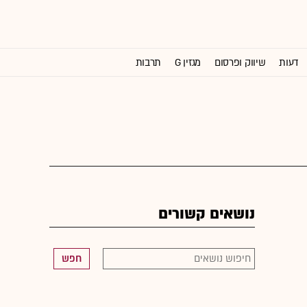
דעות
שיווק ופרסום
מגזין G
תרבות
וול סטריט ג'ורנל
נושאים קשורים
חפש