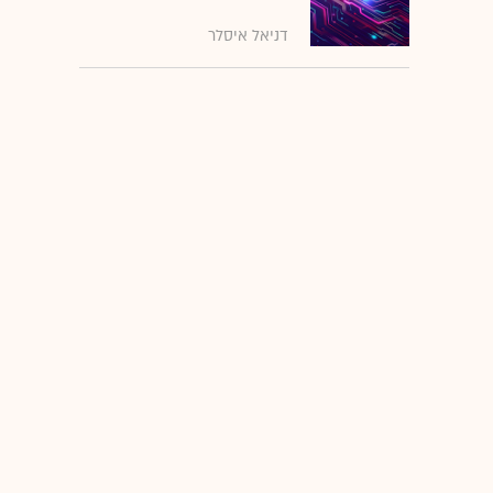
דניאל איסלר