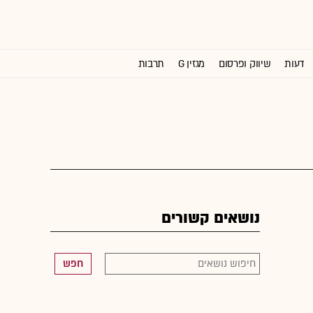
דעות
שיווק ופרסום
מגזין G
תרבות
וול סטריט ג'ורנל
נושאים קשורים
חפש