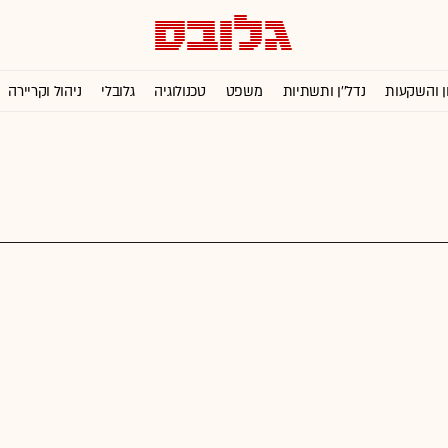
ן והשקעות
נדל''ן ותשתיות
משפט
טכנולוגיה
גלובלי
ניהול וקריירה