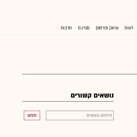
דעות
שיווק ופרסום
מגזין G
תרבות
וול סטריט ג'ורנל
נושאים קשורים
חפש