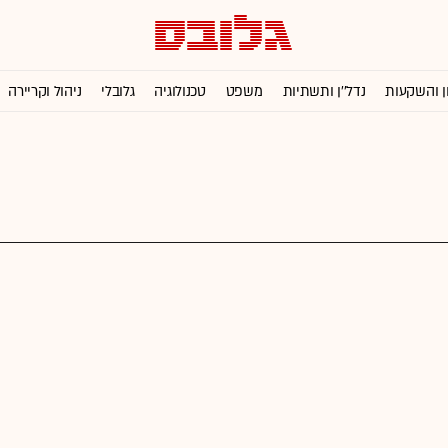
ן והשקעות
נדל''ן ותשתיות
משפט
טכנולוגיה
גלובלי
ניהול וקריירה