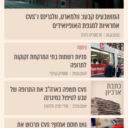
המושבעים קבעו: וולמארט, וולגרינס ו־CVS
אחראיות למגפת האופיואידים
24.11.2021
וול סטריט ג'ורנל
ניתוח
מניות רשתות בתי המרקחת זקוקות
לתרופה
29.10.2019
שמוליק קרפף
CVS תשפה בארה"ב את התרופה של
טבע לטיפול במיגרנה
27.01.2019
שירי חביב-ולדהורן
גוש חוסם אמזון? CVS תרכוש את