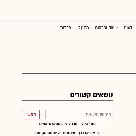
דעות
שיווק ופרסום
מגזין G
תרבות
וול סטריט ג'ורנל
נושאים קשורים
חפש
טוני היילי
טכנולוגיה: סטארט-אפים
לי-אור אברבך
עיתונות
עיתונות מקוונת