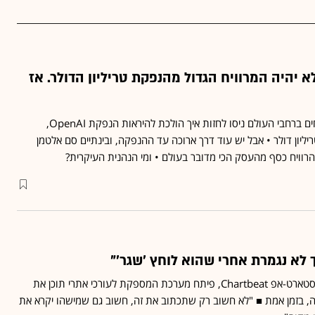
 יהיה המרוויח הגדול מהנפקת טריליון הדולר. אז
בסוף השבוע האחרון, דיווחים ברחבי העולם ניסו לחזות איך הולכת להיראות הנפקת OpenAI,
יליון דולר • אבל יש עוד דרך ארוכה עד ההנפקה, ובינתיים סם אלטמן
הרוויח כסף מהעסק הכי מדובר בעולם • ומי הנהנית העיקרית?
לא נגמרת אחרי שהוא לוחץ 'שגר'"
טוני היילי, שעומד בראש הסטארט-אפ Chartbeat, פיתח מערכת המספקת לעורכי אתרי תוכן את
ה, בזמן אמת ■ "לא חשוב רק שתכתוב את זה, חשוב גם שמישהו יקרא את