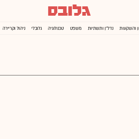
ן והשקעות
נדל''ן ותשתיות
משפט
טכנולוגיה
גלובלי
ניהול וקריירה