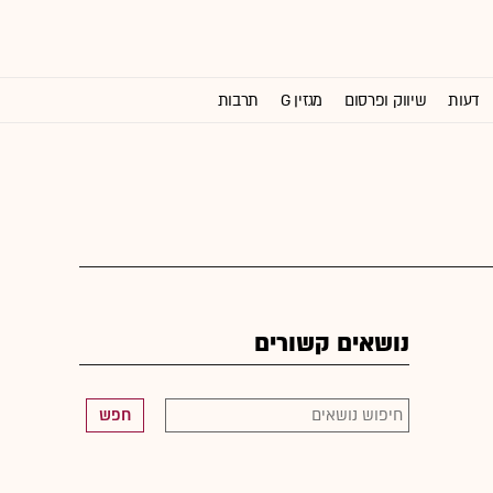
דעות
שיווק ופרסום
מגזין G
תרבות
וול סטריט ג'ורנל
נושאים קשורים
חפש