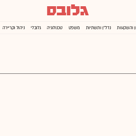
ן והשקעות
נדל''ן ותשתיות
משפט
טכנולוגיה
גלובלי
ניהול וקריירה