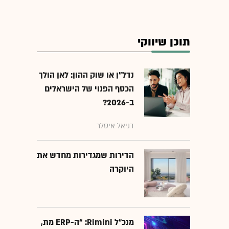
תוכן שיווקי
נדל"ן או שוק ההון: לאן הולך
הכסף הפנוי של הישראלים
ב-2026?
דניאל איסלר
הדירות שמגדירות מחדש את
היוקרה
מנכ״ל Rimini: “ה-ERP מת,