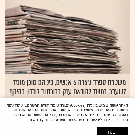
משטרת ספרד עצרה 6 אנשים, ביניהם סוכן מוסד
לשעבר, בחשד להונאת ענק בבורסות לונדון בהיקף
600 מיליון דולר
האתר עושה שימוש בעוגיות (Cookies) לצורך שיפור חוויית המשתמש, ניתוח נתוני
28.01.2009
אוריאל הרמן
גלישה והתאמת תכנים אישית. המשך הגלישה באתר מהווה הסכמה לשימוש
בעוגיות כמפורט
במדיניות הפרטיות
. באפשרותך, בכל עת, לשנות את הגדרות
העוגיות בדפדפן. לידיעתך, חסימת עוגיות תשפיע על תפקוד האתר.
הבנתי