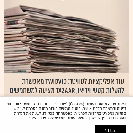
עוד אפליקציות לטוויטר: Twidvid מאפשרת
להעלות קטעי וידיאו, tazaar מציעה למשתמשים
מסחר וירטואלי
האתר עושה שימוש בעוגיות (Cookies) לצורך שיפור חוויית המשתמש, ניתוח נתוני
26.05.2009
נועה פרג
גלישה והתאמת תכנים אישית. המשך הגלישה באתר מהווה הסכמה לשימוש
בעוגיות כמפורט
במדיניות הפרטיות
. באפשרותך, בכל עת, לשנות את הגדרות
העוגיות בדפדפן. לידיעתך, חסימת עוגיות תשפיע על תפקוד האתר.
הבנתי