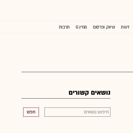
דעות
שיווק ופרסום
מגזין G
תרבות
וול סטריט ג'ורנל
נושאים קשורים
חפש