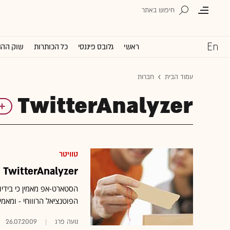
ראשי
גלובס פיננסי
כל הכותרות
שוק ההו
עמוד הבית
חברות
TwitterAnalyzer
טוויטר
TwitterAnalyzer מאפשר פילוחים סטטיסטיים של ציוצי טוויטר
הסטארט-אפ מאמין כי בידי
הפוטנציאל הרוווחי - ומאמי
נועה פרג
26.07.2009