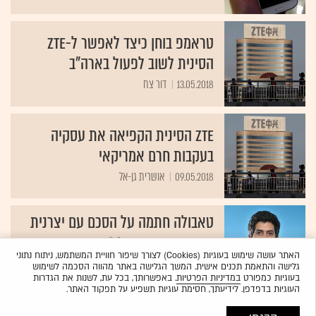
טראמפ בוחן כיצד לאפשר ל-ZTE
הסינית לשוב לפעול בארה"ב
13.05.2018
דור צח
ZTE הסינית הקפיאה את עסקיה
בעקבות חרם אמריקאי
09.05.2018
אושרית גן-אל
טאבולה חתמה על הסכם עם יצרנית
הסמארטפונים ZTE CORP
האתר עושה שימוש בעוגיות (Cookies) לצורך שיפור חוויית המשתמש, ניתוח נתוני
05.04.2018
ענת ביין-לובוביץ'
גלישה והתאמת תכנים אישית. המשך הגלישה באתר מהווה הסכמה לשימוש
בעוגיות כמפורט
במדיניות הפרטיות
. באפשרותך, בכל עת, לשנות את הגדרות
העוגיות בדפדפן. לידיעתך, חסימת עוגיות תשפיע על תפקוד האתר.