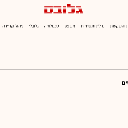
ן והשקעות
נדל''ן ותשתיות
משפט
טכנולוגיה
גלובלי
ניהול וקריירה
ים