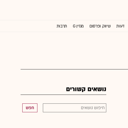
דעות
שיווק ופרסום
מגזין G
תרבות
וול סטריט ג'ורנל
נושאים קשורים
חפש