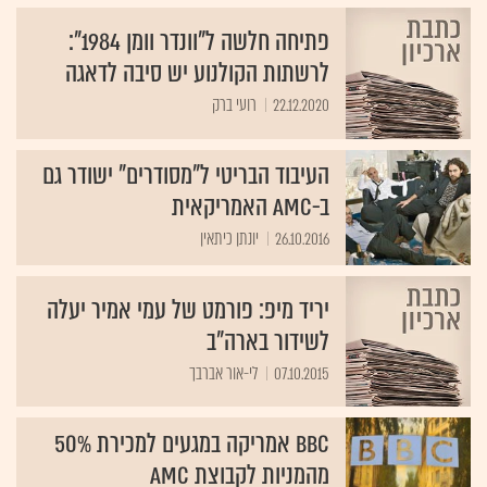
פתיחה חלשה ל"וונדר וומן 1984":
לרשתות הקולנוע יש סיבה לדאגה
22.12.2020
רועי ברק
העיבוד הבריטי ל"מסודרים" ישודר גם
ב-AMC האמריקאית
26.10.2016
יונתן כיתאין
יריד מיפ: פורמט של עמי אמיר יעלה
לשידור בארה"ב
07.10.2015
לי-אור אברבך
BBC אמריקה במגעים למכירת 50%
מהמניות לקבוצת AMC