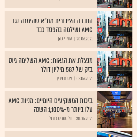
החברה הציבורית מת"א שהימרה נגד
AMC ושילמה בהפסד כבד
20.06.2021
עומרי כהן
מנצלת את הגאות: AMC השלימה גיוס
בזק של 587 מיליון דולר
03.06.2021
אסנת פרץ
בזכות המשקיעים היומיים: מניות AMC
עלו ביותר מ-1,100% השנה
30.05.2021
וול סטריט ג'ורנל