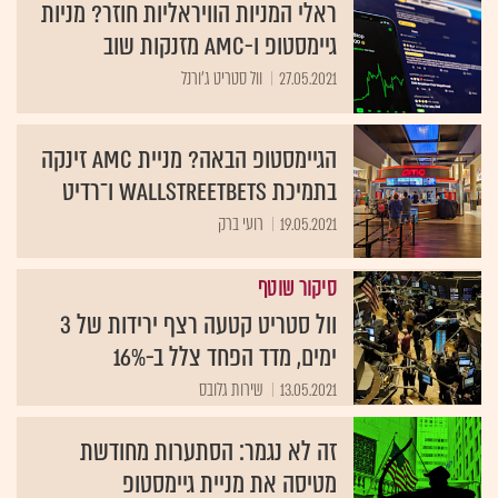
ראלי המניות הוויראליות חוזר? מניות
גיימסטופ ו-AMC מזנקות שוב
27.05.2021
וול סטריט ג'ורנל
הגיימסטופ הבאה? מניית AMC זינקה
בתמיכת WallStreetBets ו־רדיט
19.05.2021
רועי ברק
סיקור שוטף
וול סטריט קטעה רצף ירידות של 3
ימים, מדד הפחד צלל ב-16%
13.05.2021
שירות גלובס
זה לא נגמר: הסתערות מחודשת
מטיסה את מניית גיימסטופ