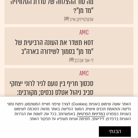
מה סוד ההצלחה של סדרת הטלוויזיה
"מד מן"?
{19}
אדוורטייזינג אייג'
AMC
HOT תשדר את העונה הרביעית של
"מד מן" בסמוך לשידורה בארה"ב
{19}
לי-אור אברבך
AMC
סכסוך חריף בין נועם לניר לרוני יצחקי
סביב ניהול אטלס נכסים; מקורבים:
"המחלוקת הולכת למלחמה"
האתר עושה שימוש בעוגיות (Cookies) לצורך שיפור חוויית המשתמש, ניתוח נתוני
גלישה והתאמת תכנים אישית. המשך הגלישה באתר מהווה הסכמה לשימוש
{19}
הדס מגן‏
בעוגיות כמפורט
במדיניות הפרטיות
. באפשרותך, בכל עת, לשנות את הגדרות
העוגיות בדפדפן. לידיעתך, חסימת עוגיות תשפיע על תפקוד האתר.
הבנתי