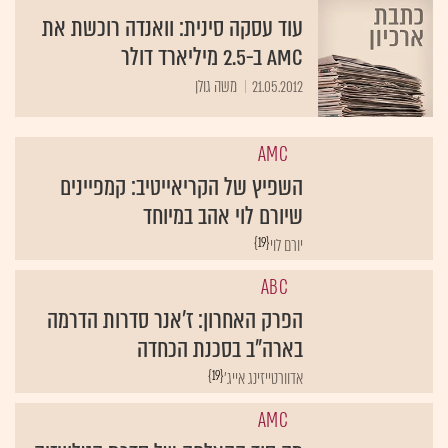
עוד עסקה סינית: וואנדה רוכשת את
AMC ב-2.5 מיליארד דולר
21.05.2012
משה גולן
AMC
השפיץ של הקריאייטיב: קמפיינים
שיורם לוי אהב במיוחד
{19}
יורם לוי
ABC
הפרק האחרון: ז'אנר סדרות הדרמה
בארה"ב בסכנת הכחדה
{19}
אדוורטייזינג אייג'
AMC