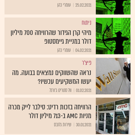
25.02.2021
עומרי כהן
ניתוח
מיהי קרן הגידור שהרוויחה 700 מיליון
דולר במניית גיימסטופ
04.02.2021
עומרי כהן
פיצ'ר
נראה שהשווקים נמצאים בבועה. מה
יעשו המשקיעים עכשיו?
01.02.2021
וול סטריט ג'ורנל
הרוויחה בזכות רדיט: סילבר לייק מכרה
מניות AMC ב-713 מיליון דולר
30.01.2021
שירות גלובס