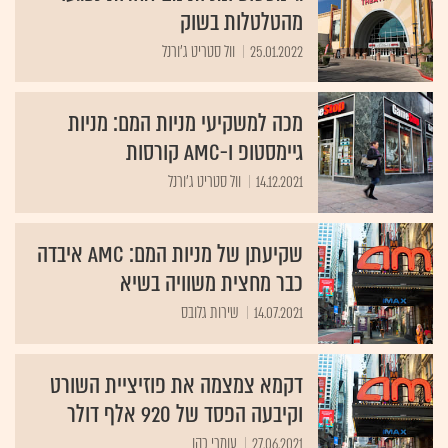
מהטלטלות בשוק
25.01.2022
וול סטריט ג'ורנל
מכה למשקיעי מניות המם: מניות
גיימסטופ ו-AMC קורסות
14.12.2021
וול סטריט ג'ורנל
שקיעתן של מניות המם: AMC איבדה
כבר מחצית משוויה בשיא
14.07.2021
שירות גלובס
דקמא צמצמה את פוזיציית השורט
וקיבעה הפסד של 920 אלף דולר
27.06.2021
עומרי כהן