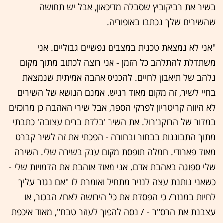
בשיר את רביקוביץ שסבלה מדיכאון, אבל יש תחושה
שהשירים שלך נכתבו באופוריה.
"אני לא נמצאת טכנית במצבים נפשיים גבוליים. אני
משתדלת להתלהב כל הזמן - אני רוצה לכתוב מתוך מקום
נלהב של תיאבון לחיים. להכניס אהבה אמיתית שנמצאת
בחיי לשיר, זה מקום מאוד רגיש. אמנם הנושא של השירים
לא היווה קריטריון לפרקי הספר, אבל שירי האהבה כן מרוכזים
במדור של הרוקנ'רול. את השיר 'בלדת ברים עצובה' כתבתי
מתוך התבוננות בבחור ובחורה - הפכתי את זה לשיר קברט
מאוד פארודי. חמלה תופסת מקום ענק בשירה שלי. השירה
שלי ספוגה באהבת אדם. אני מאוד אוהבת את הדמויות שלי -
כשאני נותנת עצה לנזיר מתחיל ואומרת לו "אם נגזר עליך
לחיות במנזר/ כי הפסדת את כל הירושה לאח/ הבכור, או
עצבנת את הרס"ר - / נסה להפוך לעוזר טבח", מאוד איכפת