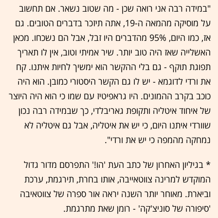
"במידה רבה אני רואה שכן - מה שטוב נשאר. אם תחשוב
על מוסיקה מהמאה ה-19, אתה תיזכר בדברים הטובים. גם
אז, כמו היום, 95% מהדברים היו זבל, אבל הם נשכחו. מכאן
האשלייה שאז היה טוב יותר. שיר אמיתי וטוב, אין לו תאריך
תפוגת תוקף - גם בלי ההקשר הוא ימשיך לחיות איתנו. קח
את ורדי לדוגמא - יש לו גם הקשר היסטורי כמובן. הוא היה
כוכב בקרב ההמונים. היו גראפיטיז עם שמו כי הוא היה היוצר
של איחוד איטליה ותקופת גאריבלדי, כך שבמידה רבה נכון
שוורדי איתנו היום, כי יש את איטליה, אבל גם איטליה לא
נמחקה מהמפה כי יש את ורדי".
* בגיליון האחרון של כתב העת 'הו!' התפרסם מדור גדול
המוקדש למרינה צווטאייבה, אותו בחרת, תירגמת, ערכת
וביארת. מאוחר יותר השנה יראה אור ספרה של צווטאיבה
'סיפורה של סוניצ'קה' - רומן שאת מתרגמת.