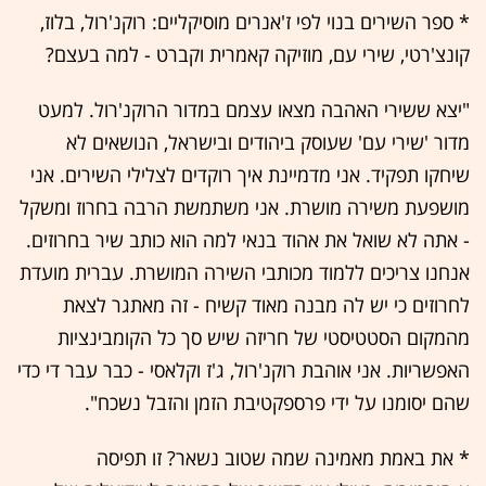
* ספר השירים בנוי לפי ז'אנרים מוסיקליים: רוקנ'רול, בלוז,
קונצ'רטי, שירי עם, מוזיקה קאמרית וקברט - למה בעצם?
"יצא ששירי האהבה מצאו עצמם במדור הרוקנ'רול. למעט
מדור 'שירי עם' שעוסק ביהודים ובישראל, הנושאים לא
שיחקו תפקיד. אני מדמיינת איך רוקדים לצלילי השירים. אני
מושפעת משירה מושרת. אני משתמשת הרבה בחרוז ומשקל
- אתה לא שואל את אהוד בנאי למה הוא כותב שיר בחרוזים.
אנחנו צריכים ללמוד מכותבי השירה המושרת. עברית מועדת
לחרוזים כי יש לה מבנה מאוד קשיח - זה מאתגר לצאת
מהמקום הסטטיסטי של חריזה שיש סך כל הקומבינציות
האפשריות. אני אוהבת רוקנ'רול, ג'ז וקלאסי - כבר עבר די כדי
שהם יסומנו על ידי פרספקטיבת הזמן והזבל נשכח".
* את באמת מאמינה שמה שטוב נשאר? זו תפיסה