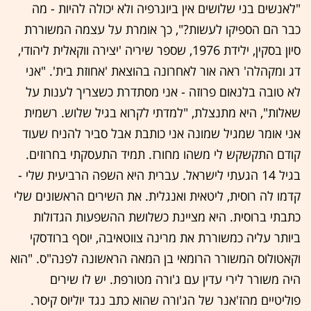
"לאנשים בני שלושים אין ביוגרפיה ולא יכולה להיות - מה
כבר הם הספיקו לעשות?", כך אומרת על עצמה המשוררת
סיון בסקין, ילידת 1976, שספר שיריה 'יצירה ווקאלית ליהודי,
דג ומקהלה' ראה אור לאחרונה בהוצאת 'אחוזת בית'. "אני
לא טובה בלנאום פרוזה - אני מסתדרת כשצריך לענות על
שאלות", היא מתנצלת, "למדתי לקרוא בגיל שלוש. רשמית
אני אומר שמגיל שמונה אני כותבת אבל סביר להניח שעוד
קודם התקשקש לי משהו מחורז. תמיד התעסקתי בחרוזים.
בגיל 14 הגעתי לישראל. עברית היא השפה הרביעית שלי -
קדמו לה רוסית, ליטאית ואנגלית. את השירים הראשונים שלי
כתבתי ברוסית. היא מציינת כשלושת ההשפעות הגדולות
ביותר עליה כמשוררת את מרינה צווטאיבה, יוסף ברודסקי
וקאטולוס המשורר הרומאי בן המאה הראשונה לפנה"ס. "הוא
היה משורר לירי עדין עם ג'ורה מטורפת. יש לו שירים
פוליטיים מהז'אנר של הג'ורה שהוא כתב נגד יוליוס קיסר.