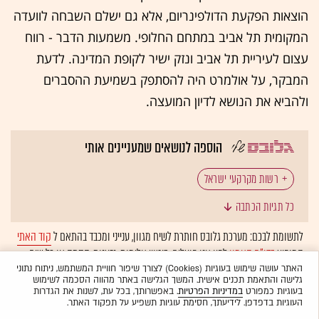
הוצאות הפקעת הדולפינריום, אלא גם ישלם השבחה לוועדה
המקומית תל אביב במתחם החלופי. משמעות הדבר - רווח
עצום לעיריית תל אביב ונזק ישיר לקופת המדינה. לדעת
המבקר, על אולמרט היה להסתפק בשמיעת ההסברים
ולהביא את הנושא לדיון המועצה.
הוספה לנושאים שמעניינים אותי
רשות מקרקעי ישראל
כל תגיות הכתבה
לתשומת לבכם: מערכת גלובס חותרת לשיח מגוון, ענייני ומכבד בהתאם ל
קוד האתי
המופיע
בדו"ח האמון
לפיו אנו פועלים. ביטויי אלימות, גזענות, הסתה או כל שיח
בלתי הולם אחר מסוננים בצורה
אוטומטית
ולא יפורסמו באתר.
האתר עושה שימוש בעוגיות (Cookies) לצורך שיפור חוויית המשתמש, ניתוח נתוני
גלישה והתאמת תכנים אישית. המשך הגלישה באתר מהווה הסכמה לשימוש
בעוגיות כמפורט
במדיניות הפרטיות
. באפשרותך, בכל עת, לשנות את הגדרות
העוגיות בדפדפן. לידיעתך, חסימת עוגיות תשפיע על תפקוד האתר.